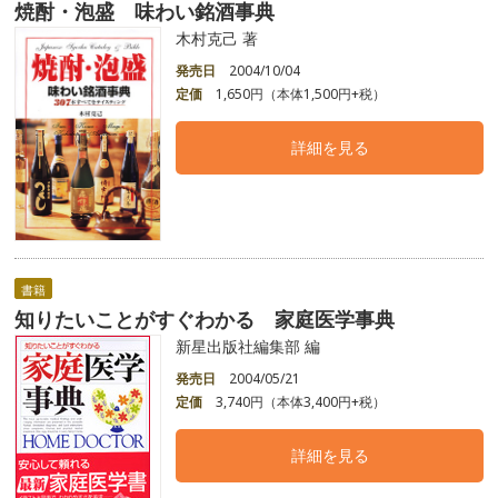
焼酎・泡盛 味わい銘酒事典
木村克己 著
発売日
2004/10/04
定価
1,650円（本体1,500円+税）
詳細を見る
書籍
知りたいことがすぐわかる 家庭医学事典
新星出版社編集部 編
発売日
2004/05/21
定価
3,740円（本体3,400円+税）
詳細を見る