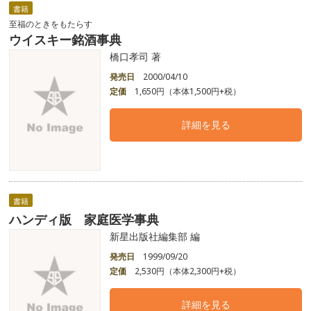
書籍
至福のときをもたらす
ウイスキー銘酒事典
橋口孝司 著
発売日
2000/04/10
定価
1,650円（本体1,500円+税）
詳細を見る
書籍
ハンディ版 家庭医学事典
新星出版社編集部 編
発売日
1999/09/20
定価
2,530円（本体2,300円+税）
詳細を見る