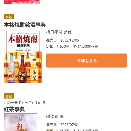
書籍
本格焼酎銘酒事典
橋口孝司 監修
発売日
2003/12/05
定価
1,650円（本体1,500円+税）
詳細を見る
書籍
この一冊ですべてがわかる
紅茶事典
磯淵猛 著
発売日
2003/07/01
定価
1,650円（本体1,500円+税）