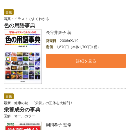
書籍
写真・イラストでよくわかる
色の用語事典
長谷井康子 著
発売日
2006/09/19
定価
1,870円（本体1,700円+税）
詳細を見る
書籍
最新 健康の鍵、「栄養」の正体を大解剖！
栄養成分の事典
図解 オールカラー
則岡孝子 監修