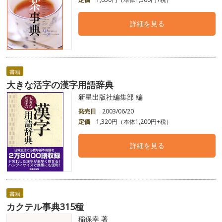
詳細を見る
書籍
大きな活字の漢字用語辞典
新星出版社編集部 編
発売日
2003/06/20
定価
1,320円（本体1,200円+税）
詳細を見る
書籍
カクテル事典315種
稲保幸 著