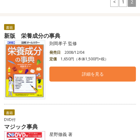
<
1
2
書籍
新版 栄養成分の事典
則岡孝子 監修
発売日
2008/12/04
定価
1,650円（本体1,500円+税）
詳細を見る
書籍
DVD付
マジック事典
星野徹義 著