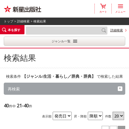
カート
メニュー
トップ
>
詳細検索
> 検索結果
本を探す
詳細検索
ジャンル一覧
検索結果
【
ジャンル:生活・暮らし／辞典・辞典
】
検索条件
で検索した結果
再検索
40
21-40
件中
件
表示順
昇・降順
件数