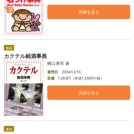
詳細を見る
書籍
カクテル銘酒事典
橋口孝司 著
発売日
2004/12/16
定価
1,650円（本体1,500円+税）
詳細を見る
書籍