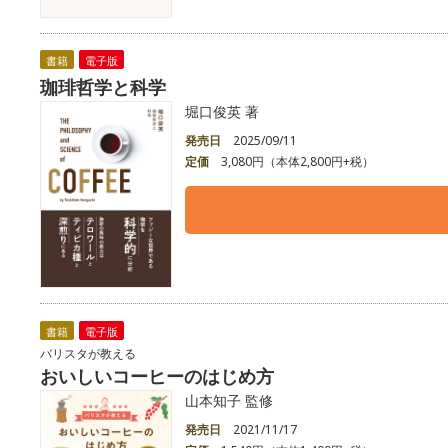
書籍
電子版
珈琲哲学と科学
堀口俊英 著
発売日
2025/09/11
定価
3,080円（本体2,800円+税）
書籍
電子版
バリスタが教える
おいしいコーヒーのはじめ方
山本知子 監修
発売日
2021/11/17