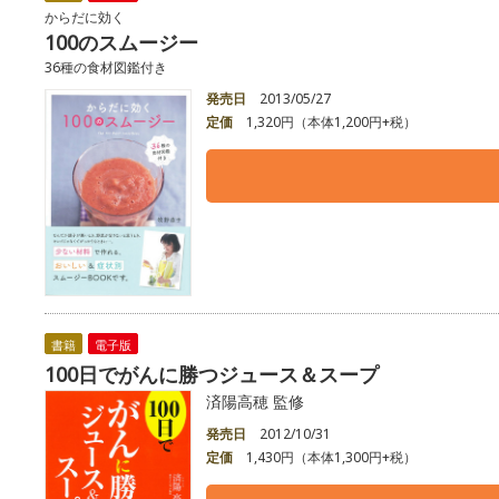
からだに効く
100のスムージー
36種の食材図鑑付き
発売日
2013/05/27
定価
1,320円（本体1,200円+税）
書籍
電子版
100日でがんに勝つジュース＆スープ
済陽高穂 監修
発売日
2012/10/31
定価
1,430円（本体1,300円+税）