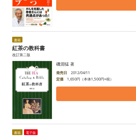
書籍
紅茶の教科書
改訂第二版
磯淵猛 著
発売日
2012/04/11
定価
1,650円（本体1,500円+税）
書籍
電子版