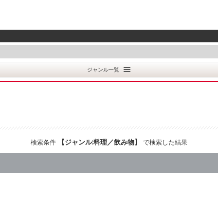
ジャンル一覧
【
ジャンル:料理／飲み物
】
検索条件
で検索した結果