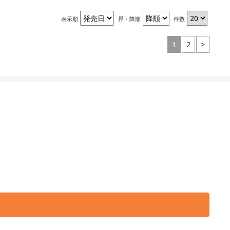
表示順
昇・降順
件数
1
2
>