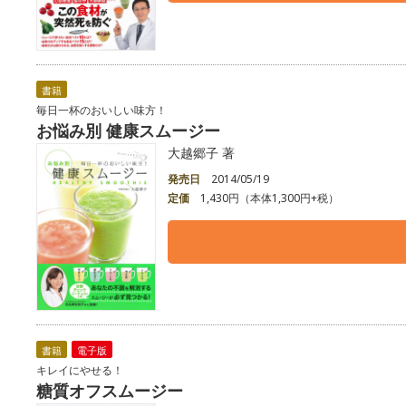
書籍
毎日一杯のおいしい味方！
お悩み別 健康スムージー
大越郷子 著
発売日
2014/05/19
定価
1,430円（本体1,300円+税）
書籍
電子版
キレイにやせる！
糖質オフスムージー