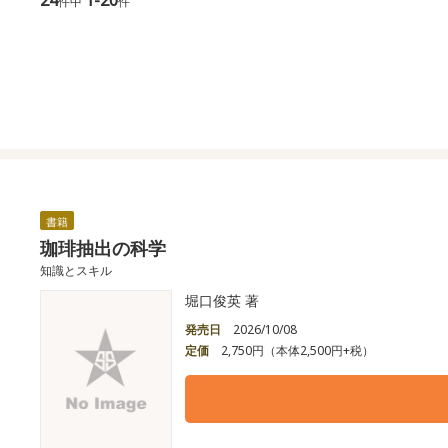
件中
件
書籍
珈琲抽出の科学
知識とスキル
堀口俊英 著
発売日
2026/10/08
定価
2,750円（本体2,500円+税）