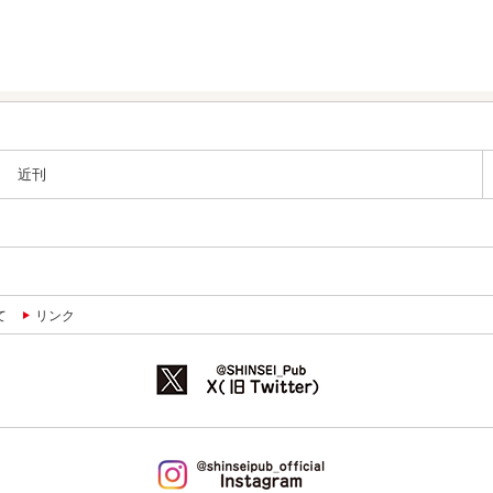
近刊
て
リンク