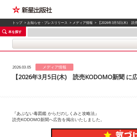
トップ
>
お知らせ・プレスリリース
>
メディア情報
> 【2026年3月5日(木)
本を探す
2026.03.05
メディア情報
【2026年3月5日(木) 読売KODOMO新
『あぶない毒図鑑 からだのしくみと攻略法』
を掲出いたしました。
読売KODOMO新聞へ広告