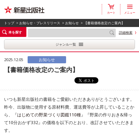
カート
メニュー
トップ
>
お知らせ・プレスリリース
>
お知らせ
> 【書籍価格改定のご案内】
本を探す
詳細検索
ジャンル一覧
2025.12.05
お知らせ
【書籍価格改定のご案内】
いつも新星出版社の書籍をご愛顧いただきありがとうございます。
昨今、出版物に使用する原材料費、運送費等が上昇していることか
ら、『
はじめての野菜づくり図鑑110種
』『野菜の作りおき&帰っ
て10分おかず332』の価格を以下のとおり、改訂させていただきま
す。