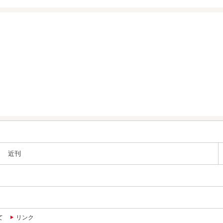
近刊
て
リンク