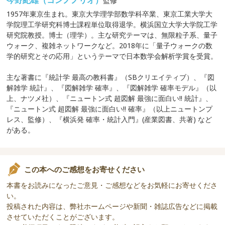
監修
1957年東京生まれ。東京大学理学部数学科卒業、東京工業大学大
学院理工学研究科博士課程単位取得退学。横浜国立大学大学院工学
研究院教授。博士（理学）。主な研究テーマは、無限粒子系、量子
ウォーク、複雑ネットワークなど。2018年に「量子ウォークの数
学的研究とその応用」というテーマで日本数学会解析学賞を受賞。
主な著書に『統計学 最高の教科書』（SBクリエイティブ）、『図
解雑学 統計』、『図解雑学 確率』、『図解雑学 確率モデル』（以
上、ナツメ社）、『ニュートン式 超図解 最強に面白い!! 統計』、
『ニュートン式 超図解 最強に面白い!! 確率』（以上ニュートンプ
レス、監修）、『横浜発 確率・統計入門』(産業図書、共著) など
がある。
この本へのご感想をお寄せください
本書をお読みになったご意見・ご感想などをお気軽にお寄せくださ
い。
投稿された内容は、弊社ホームページや新聞・雑誌広告などに掲載
させていただくことがございます。