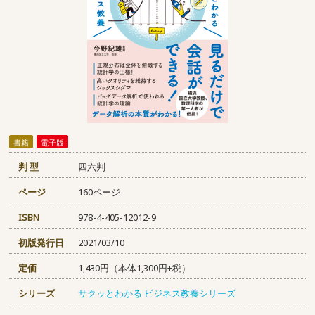
書籍
電子版
判 型
四六判
ページ
160ページ
ISBN
978-4-405-12012-9
初版発行日
2021/03/10
定価
1,430円（本体1,300円+税）
シリーズ
サクッとわかる ビジネス教養シリーズ