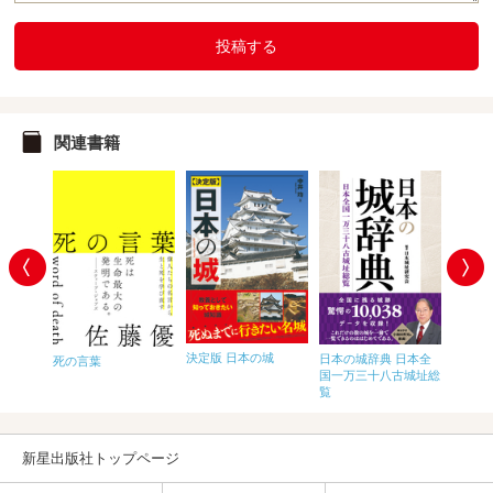
投稿する
関連書籍
鑑 中世
決定版 日本の城
人物で
日本の城辞典 日本全
死の言葉
365人
国一万三十八古城址総
覧
新星出版社トップページ