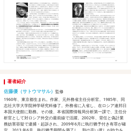
著者紹介
佐藤優（サトウマサル）
監修
1960年、東京都生まれ。作家、元外務省主任分析官。1985年、同
志社大学大学院神学研究科修了。外務省に入省し、在ロシア連邦日
本国大使館に勤務。その後、本省国際情報局分析第一課で、主任分
析官として対ロシア外交の最前線で活躍。2002年、背任と偽計業
務妨害容疑で逮捕・起訴され、2009年6月に執行猶予付き有罪が確
定。2013 年6月、執行猶予期間を満了し、刑の言い渡しが効力を