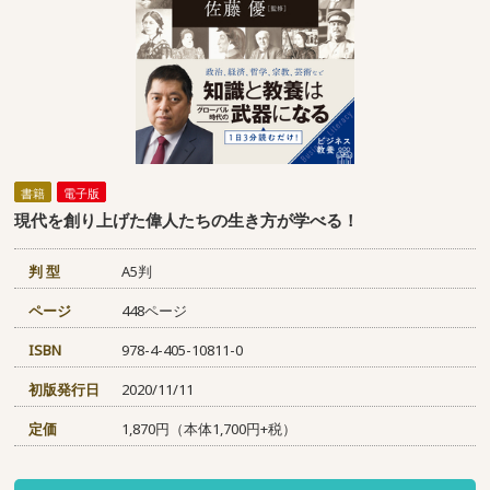
書籍
電子版
現代を創り上げた偉人たちの生き方が学べる！
判 型
A5判
ページ
448ページ
ISBN
978-4-405-10811-0
初版発行日
2020/11/11
定価
1,870円（本体1,700円+税）