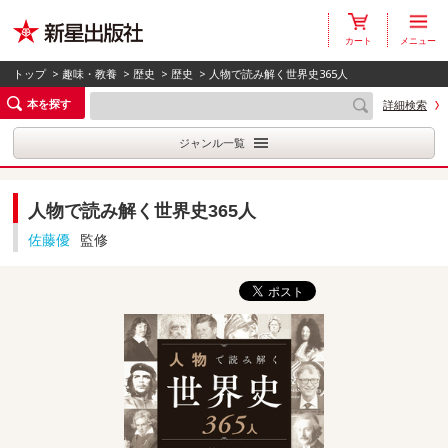
カート
メニュー
トップ
>
趣味・教養
>
歴史
>
歴史
> 人物で読み解く世界史365人
本を探す
詳細検索
ジャンル一覧
人物で読み解く世界史365人
佐藤優
監修