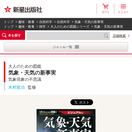
カート
メニュー
トップ
>
趣味・教養
>
自然科学
>
自然科学
> 気象・天気の新事実
トップ
>
趣味・教養
>
雑学
>
大人のための図鑑シリーズ
> 気象・天気の新事実
本を探す
詳細検索
ジャンル一覧
大人のための図鑑
気象・天気の新事実
気象現象の不思議
木村龍治
監修