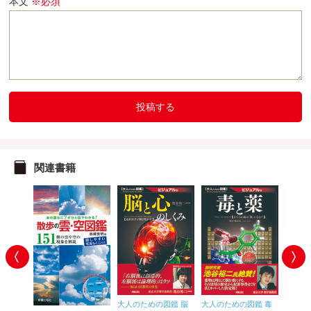
本文
※必須
投稿する
関連書籍
鑑 地
大人のための図鑑 脳
大人のための図鑑 毒
大人の