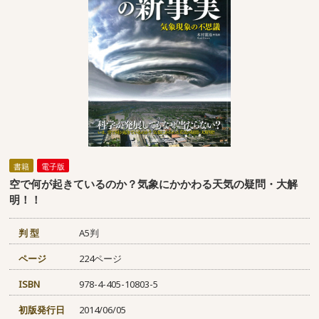
書籍
電子版
空で何が起きているのか？気象にかかわる天気の疑問・大解
明！！
判 型
A5判
ページ
224ページ
ISBN
978-4-405-10803-5
初版発行日
2014/06/05