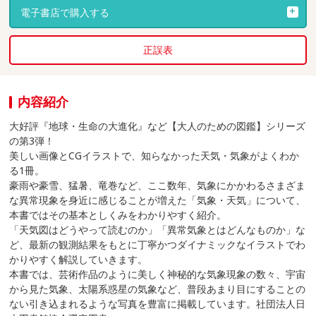
電子書店で購入する
正誤表
内容紹介
大好評『地球・生命の大進化』など【大人のための図鑑】シリーズ
の第3弾！
美しい画像とCGイラストで、知らなかった天気・気象がよくわか
る1冊。
豪雨や豪雪、猛暑、竜巻など、ここ数年、気象にかかわるさまざま
な異常現象を身近に感じることが増えた「気象・天気」について、
本書ではその基本としくみをわかりやすく紹介。
「天気図はどうやって読むのか」「異常気象とはどんなものか」な
ど、最新の観測結果をもとに丁寧かつダイナミックなイラストでわ
かりやすく解説していきます。
本書では、芸術作品のように美しく神秘的な気象現象の数々、宇宙
から見た気象、太陽系惑星の気象など、普段あまり目にすることの
ない引き込まれるような写真を豊富に掲載しています。社団法人日