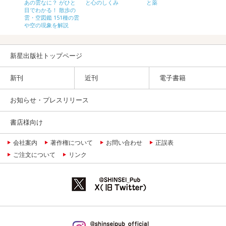
化 －
と心のしくみ
と薬
星・太
あの雲なに？ がひと
－
億年目
目でわかる！ 散歩の
雲・空図鑑 151種の雲
や空の現象を解説
新星出版社トップページ
新刊
近刊
電子書籍
お知らせ・プレスリリース
書店様向け
会社案内
著作権について
お問い合わせ
正誤表
ご注文について
リンク