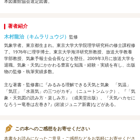
本図書館協会選定図書。
著者紹介
木村龍治（キムラリュウジ）
監修
気象学者。東京都生まれ。東京大学大学院理学研究科の修士課程修
了。1976年に理学博士。東京大学海洋研究所教授、放送大学教養
学部教授、気象予報士会会長などを歴任。2009年3月に放送大学を
退職。気象・天気にかかわる豊富な知識・経験・実績を有し、出版
物の監修・執筆実績多数。
主な著書・監修書に『みるみる理解できる天気と気象 「気温」
「気圧」「水蒸気」の三つがカギ』（ニュートンムック）、『「気
象・天気図の読み方・楽しみ方』（成美堂出版）、『天気ハカセに
なろうー竜巻は左巻き?』(岩波ジュニア新書)などがある。
この本へのご感想をお寄せください
本書をお読みになったご意見・ご感想などをお気軽にお寄せくださ