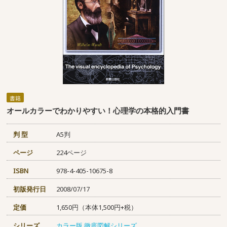
書籍
オールカラーでわかりやすい！心理学の本格的入門書
判 型
A5判
ページ
224ページ
ISBN
978-4-405-10675-8
初版発行日
2008/07/17
定価
1,650円（本体1,500円+税）
シリーズ
カラー版 徹底図解シリーズ