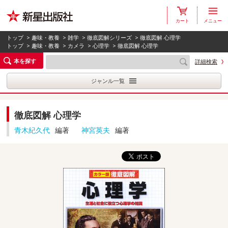
カート
メニュー
トップ
>
趣味・教養
>
雑学
>
徹底図解シリーズ
> 徹底図解 心理学
トップ
>
趣味・教養
>
カメラ
>
心理学
> 徹底図解 心理学
本を探す
詳細検索
ジャンル一覧
徹底図解 心理学
青木紀久代
編著
神宮英夫
編著