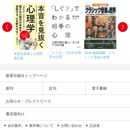
信のしく
「しぐさ」でわかる相
CD付 徹底図解 クラ
徹底図
本音を見抜く心理学
手の心理
シック音楽の世界
くしく
改訂版
新星出版社トップページ
新刊
近刊
電子書籍
お知らせ・プレスリリース
書店様向け
会社案内
著作権について
お問い合わせ
正誤表