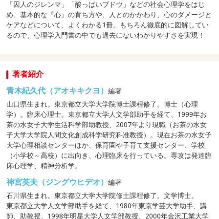
「囚人のジレンマ」「酸っぱいブドウ」などの社会心理学をはじ
め、基本的な『心』の育ち方や、人とのかかわり、心のダメージと
ケアなどについて、よくわかる1冊。もちろん徹底的に図解してい
るので、心理学入門書の中でも過去にないわかりやすさを実現！
著者紹介
青木紀久代（アオキキクヨ）
編著
山口県生まれ。東京都立大学大学院博士課程修了。博士（心理
学）。臨床心理士。東京都立大学人文学部助手を経て、1999年お
茶の水女子大学生活科学部助教授、2007年より現職（お茶の水女
子大学大学院人間文化創成科学研究科准教授）。現在お茶の水女子
大学心理相談センターほか、保育園や子育て支援センター、学校
（小学校～高校）に出向き、心理臨床を行っている。専攻は発達臨
床心理学、精神分析学。
神宮英夫（ジングウヒデオ）
編著
石川県生まれ。東京都立大学大学院修士課程修了。文学博士。
東京都立大学人文学部助手を経て、1980年東京学芸大学助手、講
師、助教授、1998年明星大学人文学部教授、2000年金沢工業大学