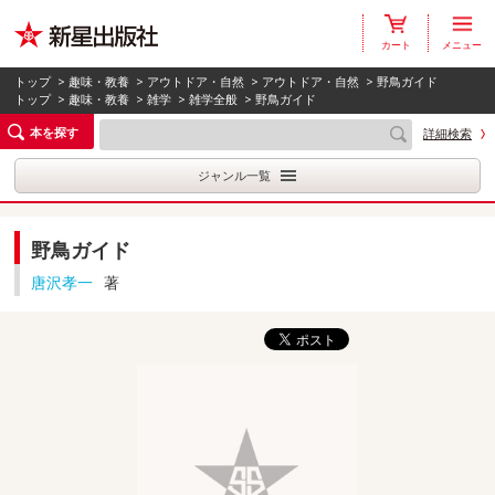
カート
メニュー
トップ
>
趣味・教養
>
アウトドア・自然
>
アウトドア・自然
> 野鳥ガイド
トップ
>
趣味・教養
>
雑学
>
雑学全般
> 野鳥ガイド
本を探す
詳細検索
ジャンル一覧
野鳥ガイド
唐沢孝一
著