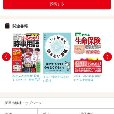
投稿する
関連書籍
2024→2025年版 図解
2025
2024－2025年版 図解
インド哲学式 悩まな
まるわかり 時事用語
まるわ
わかる生命保険
木？がひ
い習慣
 新 散
新星出版社トップページ
新刊
近刊
電子書籍