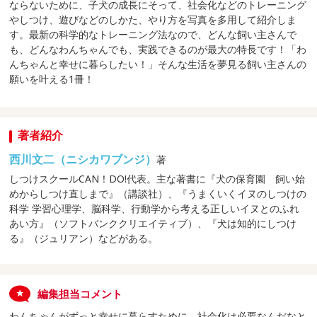
ならないために、子犬の成長にそって、社会化などのトレーニング
やしつけ、遊びなどのしかた、やり方を写真を多用して紹介しま
す。最新の科学的なトレーニング法なので、どんな飼い主さんで
も、どんなわんちゃんでも、実践できるのが最大の特長です！「わ
んちゃんと幸せに暮らしたい！」そんな生活を夢見る飼い主さんの
願いを叶える1冊！
著者紹介
西川文二（ニシカワブンジ）
著
しつけスクールCAN！DO!代表。主な著書に『犬の保育園 飼い始
めからしつけ直しまで』（講談社）、『うまくいくイヌのしつけの
科学 学習心理学、脳科学、行動学から考える正しいイヌとのふれ
あい方』（ソフトバンククリエイティブ）、『犬は知的にしつけ
る』（ジュリアン）などがある。
編集担当コメント
わんちゃんがずっと幸せに暮らすために、社会化は必要なんだなと