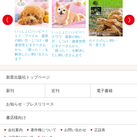
いっしょにハッピー！
いっしょにハッピー！
トイ・プードル 最新
チワワ 最新の飼い
の飼い方・しつけ・健
カメ たのしい飼い
最新の
方・しつけ・健康管理
ー先生に
康管理 ビギナーさん
方・育て方
れ・ふ
ビギナーさんから、
いしぐさ
から、「困った！」を
わかる
「困った！」を解決し
解決したい飼い主さん
よく暮
たい飼い主さんまで
まで
新星出版社トップページ
新刊
近刊
電子書籍
お知らせ・プレスリリース
書店様向け
会社案内
著作権について
お問い合わせ
正誤表