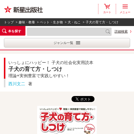
カート
メニュー
トップ
>
趣味・教養
>
ペット・生き物
>
犬・ねこ
> 子犬の育て方・しつけ
本を探す
詳細検索
ジャンル一覧
いっしょにハッピー！ 子犬の社会化実用読本
子犬の育て方・しつけ
理論+実例豊富で実践しやすい！
西川文二
著