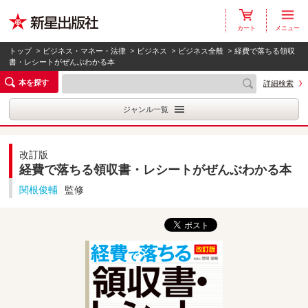
カート
メニュー
トップ
>
ビジネス・マネー・法律
>
ビジネス
>
ビジネス全般
> 経費で落ちる領収
書・レシートがぜんぶわかる本
本を探す
詳細検索
ジャンル一覧
改訂版
経費で落ちる領収書・レシートがぜんぶわかる本
関根俊輔
監修