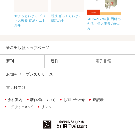
ネスに結
サクッとわかる ビジ
新版 ざっくりわかる
小説を
2026-2027年版 図解わ
見る地
ネス教養 貿易とエネ
簿記の本
る統計
かる 個人事業の始め
-ルート
ルギー
方
新星出版社トップページ
新刊
近刊
電子書籍
お知らせ・プレスリリース
書店様向け
会社案内
著作権について
お問い合わせ
正誤表
ご注文について
リンク