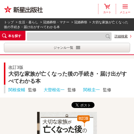
カート
メニュー
トップ
>
生活・暮らし
>
冠婚葬祭・マナー
>
冠婚葬祭
> 大切な家族が亡くなった
後の手続き・届け出がすべてわかる本
本を探す
詳細検索
ジャンル一覧
改訂3版
大切な家族が亡くなった後の手続き・届け出がす
べてわかる本
関根俊輔
監修
大曽根佑一
監修
関根圭一
監修