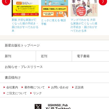
新版 大切な家族が亡
マンガでわかる 大切
人生の
ー先生に
とっさに使える 敬語
くなった後の手続き・
な家族が亡くなった後
い 生
いしぐさ
手帳
届け出がすべてわかる
の手続き・届け出がす
がぜん
本
べてわかる本
新星出版社トップページ
新刊
近刊
電子書籍
お知らせ・プレスリリース
書店様向け
会社案内
著作権について
お問い合わせ
正誤表
ご注文について
リンク