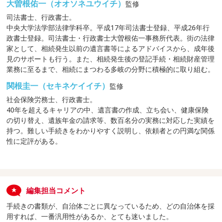
大曽根佑一（オオソネユウイチ）
監修
司法書士、行政書士。
中央大学法学部法律学科卒。平成17年司法書士登録、平成26年行
政書士登録。司法書士・行政書士大曽根佑一事務所代表。街の法律
家として、相続発生以前の遺言書等によるアドバイスから、成年後
見のサポートも行う。また、相続発生後の登記手続・相続財産管理
業務に至るまで、相続にまつわる多岐の分野に積極的に取り組む。
関根圭一（セキネケイイチ）
監修
社会保険労務士、行政書士。
40年を超えるキャリアの中、遺言書の作成、立ち会い、健康保険
の切り替え、遺族年金の請求等、数百名分の実務に対応した実績を
持つ。難しい手続きをわかりやすく説明し、依頼者との円満な関係
性に定評がある。
編集担当コメント
手続きの書類が、自治体ごとに異なっているため、どの自治体を採
用すれば、一番汎用性があるか、とても迷いました。