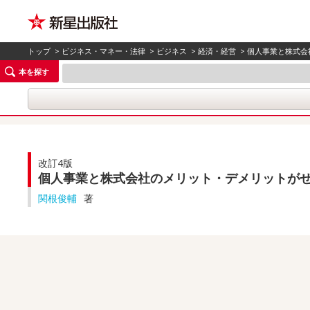
トップ
>
ビジネス・マネー・法律
>
ビジネス
>
経済・経営
> 個人事業と株式
本を探す
改訂4版
個人事業と株式会社のメリット・デメリットが
関根俊輔
著