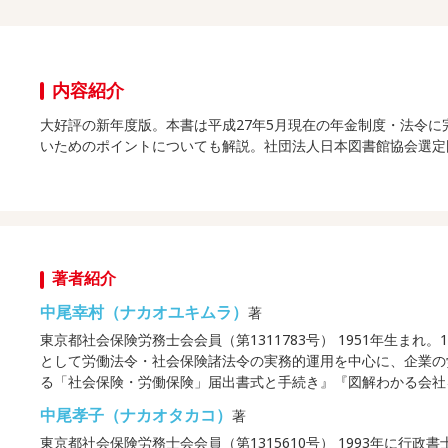
内容紹介
大好評の新年度版。本書は平成27年5月現在の年金制度・法令
いためのポイントについても解説。社団法人日本図書館協会選定
著者紹介
中尾幸村（ナカオユキムラ）
著
東京都社会保険労務士会会員（第1311783号） 1951年生ま
として労働法令・社会保険諸法令の実務的運用を中心に、企業の
る「社会保険・労働保険」届出書式と手続き』『図解わかる会社
中尾孝子（ナカオタカコ）
著
東京都社会保険労務士会会員（第1315610号） 1993年に行