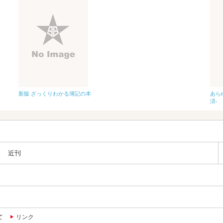
新版 ざっくりわかる簿記の本
あら
済-
近刊
て
リンク