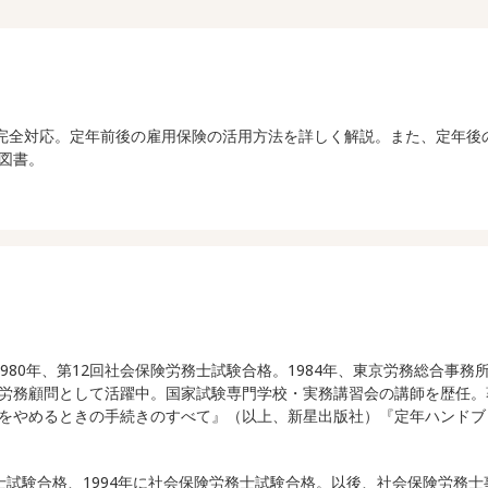
に完全対応。定年前後の雇用保険の活用方法を詳しく解説。また、定年
図書。
れ。1980年、第12回社会保険労務士試験合格。1984年、東京労務総
労務顧問として活躍中。国家試験専門学校・実務講習会の講師を歴任。
をやめるときの手続きのすべて』（以上、新星出版社）『定年ハンドブ
政書士試験合格、1994年に社会保険労務士試験合格。以後、社会保険労務