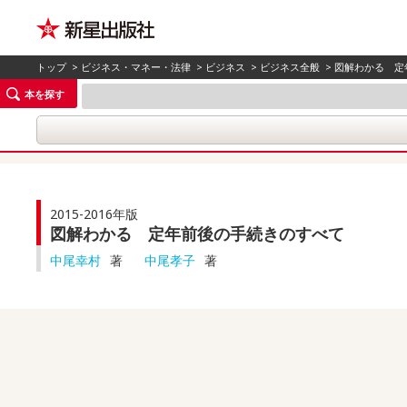
トップ
>
ビジネス・マネー・法律
>
ビジネス
>
ビジネス全般
> 図解わかる 
本を探す
2015-2016年版
図解わかる 定年前後の手続きのすべて
中尾幸村
著
中尾孝子
著