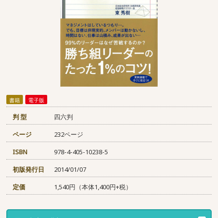
書籍
電子版
判 型
四六判
ページ
232ページ
ISBN
978-4-405-10238-5
初版発行日
2014/01/07
定価
1,540円（本体1,400円+税）