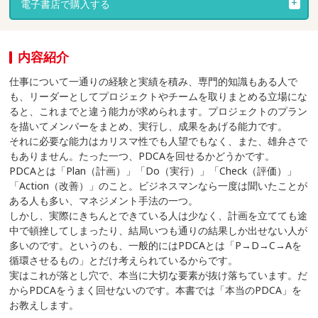
電子書店で購入する
内容紹介
仕事について一通りの経験と実績を積み、専門的知識もある人で
も、リーダーとしてプロジェクトやチームを取りまとめる立場にな
ると、これまでと違う能力が求められます。プロジェクトのプラン
を描いてメンバーをまとめ、実行し、成果をあげる能力です。
それに必要な能力はカリスマ性でも人望でもなく、また、雄弁さで
もありません。たった一つ、PDCAを回せるかどうかです。
PDCAとは「Plan（計画）」「Do（実行）」「Check（評価）」
「Action（改善）」のこと。ビジネスマンなら一度は聞いたことが
ある人も多い、マネジメント手法の一つ。
しかし、実際にきちんとできている人は少なく、計画を立てても途
中で頓挫してしまったり、結局いつも通りの結果しか出せない人が
多いのです。というのも、一般的にはPDCAとは「P→D→C→Aを
循環させるもの」とだけ考えられているからです。
実はこれが落とし穴で、本当に大切な要素が抜け落ちています。だ
からPDCAをうまく回せないのです。本書では「本当のPDCA」を
お教えします。