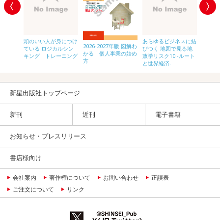
わかる
頭のいい人が身につけ
あらゆるビジネスに結
サクッ
2026-2027年版 図解わ
ている ロジカルシン
びつく 地図で見る地
ネス教
かる 個人事業の始め
キング トレーニング
政学リスク10 -ルート
ルギー
方
と世界経済-
新星出版社トップページ
新刊
近刊
電子書籍
お知らせ・プレスリリース
書店様向け
会社案内
著作権について
お問い合わせ
正誤表
ご注文について
リンク