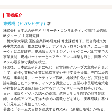
著者紹介
東秀樹（ヒガシヒデキ）
著
株式会社日本総合研究所 リサーチ・コンサルティング部門 経営戦
略グループ 主席研究員。
一橋大学大学院 国際企業戦略研究科 修士課程修了。総合商社で海
外事業の企画・推進に従事し、アメリカ（ロサンゼルス、ニューヨ
ーク）に二度駐在。現地法人のマネジメントやグローバル市場での
事業展開、現地パートナーとのアライアンス構築を通じ、国際ビジ
ネスの最前線で実績を積む。
帰国後、日本総合研究所に転じ、経営戦略グループの主席研究員と
して、多様な業種の企業に戦略立案や実行支援を提供。専門は経営
戦略、事業開発、マーケティング戦略、地域活性化など。実務と理
論を融合したコンサルティングを得意とし、企業の中長期戦略策定
や顧客起点の価値創造に関するアドバイザリーも多数手がける。
また、出版やビジネス誌への寄稿、筑波大学大学院での非常勤講
師、立命館アジア太平洋大学での講義などを通じ、実務経験に基づ
く知見を広く発信している。
著書に『チームの目標を達成するPDCA』（新星出版社）がある。