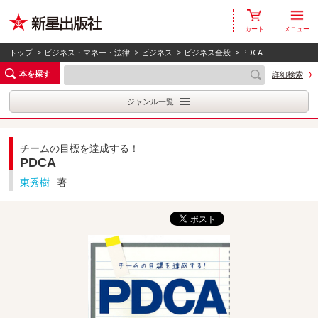
カート
メニュー
トップ
>
ビジネス・マネー・法律
>
ビジネス
>
ビジネス全般
> PDCA
本を探す
詳細検索
ジャンル一覧
チームの目標を達成する！
PDCA
東秀樹
著