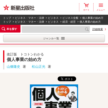
カート
メニュー
トップ
>
ビジネス・マネー・法律
>
ビジネス
>
ビジネス全般
> 個人事業の始め方
トップ
>
ビジネス・マネー・法律
>
ビジネス
>
経済・経営
> 個人事業の始め方
本を探す
詳細検索
ジャンル一覧
改訂版 トコトンわかる
個人事業の始め方
山條隆史
著
松山正光
著