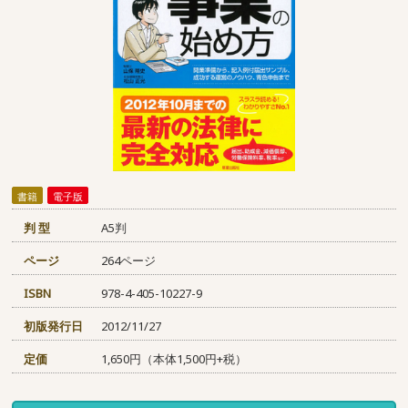
書籍
電子版
判 型
A5判
ページ
264ページ
ISBN
978-4-405-10227-9
初版発行日
2012/11/27
定価
1,650円（本体1,500円+税）