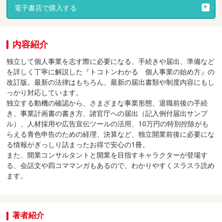
電子書店で購入する
内容紹介
独立して個人事業を志す際に必要になる、手続きや届出、準備など
を詳しく丁寧に解説した『トコトンわかる 個人事業の始め方』の
改訂版。最新の法律はもちろん、最新の届出書類や制度内容にもし
っかり対応しています。
独立する動機の確認から、さまざまな事業形態、退職前後の手続
き、事業計画書の書き方、諸官庁への届出（記入例付届出サンプ
ル）、人材採用や広告宣伝ツールの活用、10万円の特別控除がも
らえる青色申告のための経理、決算など、独立開業前後に必要にな
る情報がぎっしり詰まったお得で安心の1冊。
また、開業コンサルタントと開業を目指すキャラクターが登場す
る、会話文や四コママンガもあるので、わかりやすくスラスラ読め
ます。
著者紹介