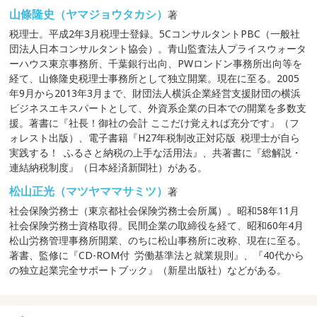
山條隆史（ヤマジョウタカシ）
著
税理士。平成2年3月税理士登録。5CコンサルタントPBC（一般社
団法人日本コンサルタント協会）。青山監査法人プライスウォータ
ーハウス東京事務所、千葉銀行出向、PWロンドン事務所出向等を
経て、山條隆史税理士事務所として独立開業。現在に至る。2005
年9月から2013年3月まで、財団法人横浜企業経営支援財団の横浜
ビジネスエキスパートとして、外資系企業の日本での開業を多数支
援。著書に『社長！御社の会計 ここだけ覚えれば充分です』（フ
ォレスト出版）、電子書籍『H27年税制改正対応版 税理士が自ら
実践する！ ふるさと納税の上手な活用法』、共著書に『総解説・
連結納税制度』（日本経済新聞社）がある。
松山正光（マツヤママサミツ）
著
社会保険労務士（東京都社会保険労務士会所属）。昭和58年11月
社会保険労務士資格取得。民間企業の取締役を経て、昭和60年4月
松山労務管理事務所開業、のちに松山事務所に改称、現在に至る。
著書、監修に『CD-ROM付 労働基準法と就業規則』、『40代から
の独立起業完全サポートブック』（新星出版社）などがある。