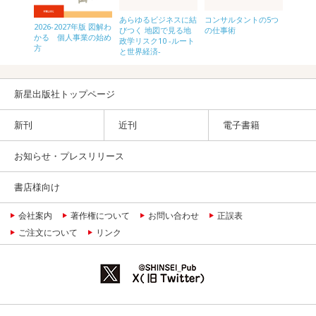
あらゆるビジネスに結
コンサルタントの5つ
頭のい
2026-2027年版 図解わ
労働基
びつく 地図で見る地
の仕事術
ている
かる 個人事業の始め
 CD-
政学リスク10 -ルート
キング
方
第4版
と世界経済-
新星出版社トップページ
新刊
近刊
電子書籍
お知らせ・プレスリリース
書店様向け
会社案内
著作権について
お問い合わせ
正誤表
ご注文について
リンク