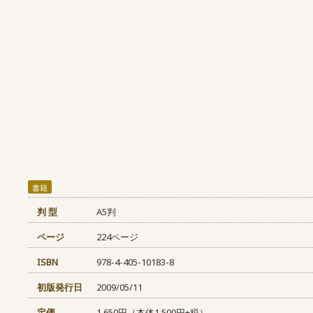
書籍
判 型
A5判
ページ
224ページ
ISBN
978-4-405-10183-8
初版発行日
2009/05/11
定価
1,650円（本体1,500円+税）