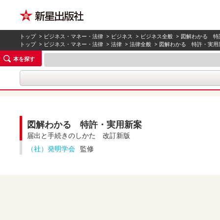
トップ
>
ビジネス・マネー・法律
>
ビジネス
>
ビジネス全般
> 図解わかる 
トップ
>
ビジネス・マネー・法律
>
法律
>
法律全般
> 図解わかる 特許・実
本を探す
図解わかる 特許・実用新案
届出と手続きのしかた 改訂新版
（社）発明学会
監修