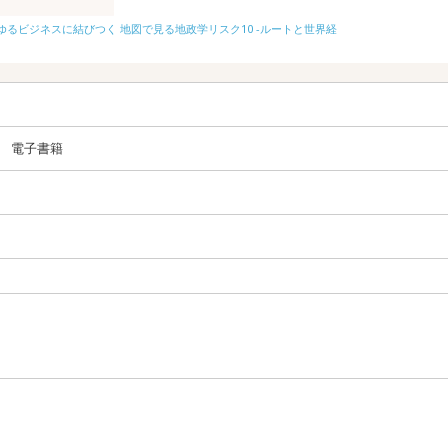
ゆるビジネスに結びつく 地図で見る地政学リスク10 -ルートと世界経
サクッとわかる 
電子書籍