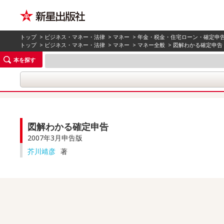
トップ
>
ビジネス・マネー・法律
>
マネー
>
年金・税金・住宅ローン・確定申
トップ
>
ビジネス・マネー・法律
>
マネー
>
マネー全般
> 図解わかる確定申告
本を探す
図解わかる確定申告
2007年3月申告版
芥川靖彦
著