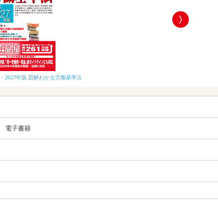
26－2027年版 図解わかる労働基準法
おひとりさまの老
電子書籍