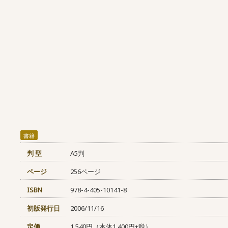
書籍
判 型
A5判
ページ
256ページ
ISBN
978-4-405-10141-8
初版発行日
2006/11/16
定価
1,540円（本体1,400円+税）