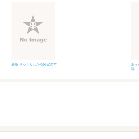
新版 ざっくりわかる簿記の本
あら
済-