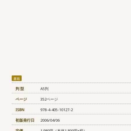
書籍
判 型
A5判
ページ
352ページ
ISBN
978-4-405-10127-2
初版発行日
2006/04/06
定価
1,980円（本体1,800円+税）