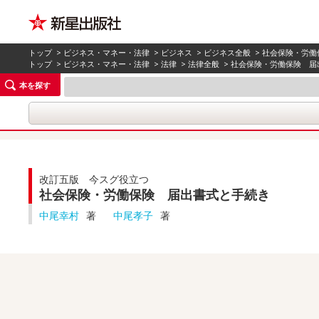
トップ
>
ビジネス・マネー・法律
>
ビジネス
>
ビジネス全般
> 社会保険・労
トップ
>
ビジネス・マネー・法律
>
法律
>
法律全般
> 社会保険・労働保険 届
本を探す
改訂五版 今スグ役立つ
社会保険・労働保険 届出書式と手続き
中尾幸村
著
中尾孝子
著