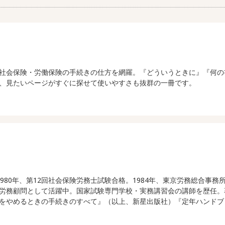
社会保険・労働保険の手続きの仕方を網羅。『どういうときに』『何の
、見たいページがすぐに探せて使いやすさも抜群の一冊です。
れ。1980年、第12回社会保険労務士試験合格。1984年、東京労務総
労務顧問として活躍中。国家試験専門学校・実務講習会の講師を歴任。
をやめるときの手続きのすべて』（以上、新星出版社）『定年ハンドブ