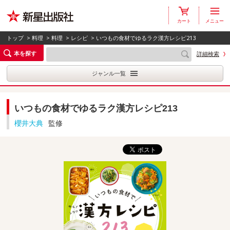
カート
メニュー
トップ
>
料理
>
料理
>
レシピ
> いつもの食材でゆるラク漢方レシピ213
本を探す
詳細検索
ジャンル一覧
いつもの食材でゆるラク漢方レシピ213
櫻井大典
監修