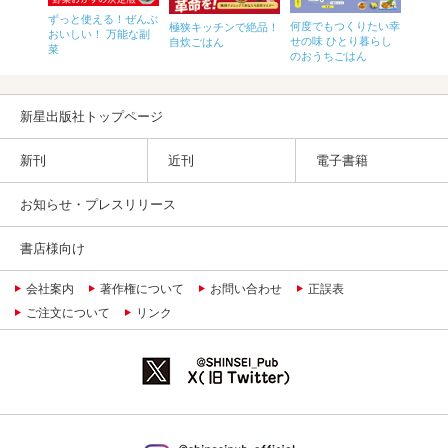
Japane
はスープ
ずっと使える！ぜんぶ
Reci
何度でもつくりたい幸
極狭キッチンで絶品！
ればいい
おいしい！ 万能な副
和食
せの味 ひとり暮らし
自炊ごはん
菜
のおうちごはん
新星出版社トップページ
新刊
近刊
電子書籍
お知らせ・プレスリリース
書店様向け
会社案内
著作権について
お問い合わせ
正誤表
ご注文について
リンク