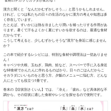
“食材のチカラでカラダが変わる！”
漢方と聞くと「なんだかむずかしそう…」と思うかもしれません。
けれど、じつは私たちの日々の生活のなかに漢方の考えや知恵は多
く存在しています。
たとえば、すいかには熱を冷ましたり潤いを補ったりする作用があ
ります。暑くて汗をよくかく夏にすいかを欲するのは、最適な食材
だからです。
こうして考えると、少しむずかしそうな“漢方”を身近に感じません
か？
この本で紹介するレシピには、特別な食材や調理法は一切ありませ
ん！
キャベツや大根、玉ねぎ、鶏肉、鮭など、スーパーで手に入る身近
な68食材でかんたんに作れるものばかり。日々のごはんだからこ
そカラダにいいものをと思う方、夕飯のメニューに悩む方、どんな
人にとっても役立つ1冊です。
巻末の【症状別さくいん】では、「冷え」「疲れ」など具体的な不
調から、その症状に適した食材やレシピを探せるので便利です。