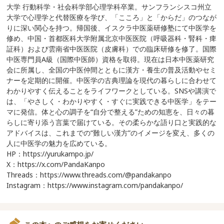
大学 行動科学・社会科学部心理学科卒業。サンフランシスコ州立
大学で心理学と代替医療を学び、「こころ」と「からだ」のつなが
りに深い関心を持つ。帰国後、イスクラ中医薬研修塾にて中医学を
修め、中国・首都医科大学附属北京中医医院（呼吸器科・腎科・痺
証科）および雲南省中医医院（皮膚科）での臨床研修を修了。国際
中医専門員A級（国際中医師）資格を取得。現在は日本中医薬研究
会に所属し、全国の中医仲間とともに漢方・養生の普及活動やセミ
ナーを定期的に開催。中医学の古典理論を現代の暮らしに合わせて
わかりやすく伝えることをライフワークとしている。SNSや講演で
は、「やさしく・わかりやすく・すぐに実践できる中医学」をテー
マに発信。体と心の調子を“自分で整える”ための知恵を、日々の暮
らしに寄り添う言葉で届けている。その柔らかな語り口と実践的な
アドバイスは、これまでの“難しい漢方”のイメージを変え、多くの
人に中医学の魅力を広めている。
HP：https://yurukampo.jp/
X：https://x.com/PandaKanpo
Threads：https://www.threads.com/@pandakanpo
Instagram：https://www.instagram.com/pandakanpo/