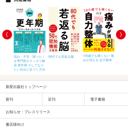
100歳でも痛くない 痛
寛解す
悩み・不安・困った！
80代でも若返る脳
悩み・
みが消える 自力整体
ヘモグ
を専門医がスッキリ解
を専門
.5％未満
決 更年期 そしてなり
決 お
たい自分に近づく方法
新星出版社トップページ
新刊
近刊
電子書籍
お知らせ・プレスリリース
書店様向け