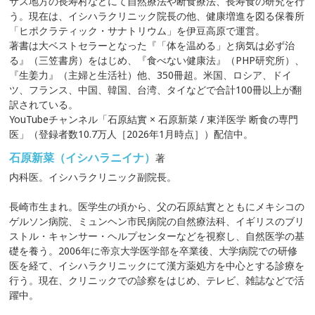
サス地方の長寿村などにて自然療法や断食療法、長寿食の研究を行
う。現在は、イシハラクリニック院長の他、健康増進を図る保養所
「ヒポクラティック・サナトリウム」を伊豆高原で運営。
著書は大ベストセラーとなった『「体を温める」と病気は必ず治
る』（三笠書房）をはじめ、『食べない健康法』（PHP研究所）、
『生姜力』（主婦と生活社）他、350冊超。米国、ロシア、ドイ
ツ、フランス、中国、韓国、台湾、タイなどで合計100冊以上が翻
訳されている。
YouTubeチャンネル「石原結實 × 石原新菜 / 東洋医学 断食の専門
医」（登録者数10.7万人［2026年1月時点］）配信中。
石原新菜（イシハラニイナ）
著
内科医。イシハラクリニック副院長。
長崎市生まれ。医学生の頃から、父の石原結實とともにメキシコの
ゲルソン病院、ミュンヘン市民病院の自然療法科、イギリスのブリ
ストル・キャンサー・ヘルプセンターなどを視察し、自然医学の基
礎を養う。2006年に帝京大学医学部を卒業後、大学病院での研修
医を経て、イシハラクリニックにて漢方薬処方を中心とする診療を
行う。現在、クリニックでの診察をはじめ、テレビ、雑誌などで活
躍中。