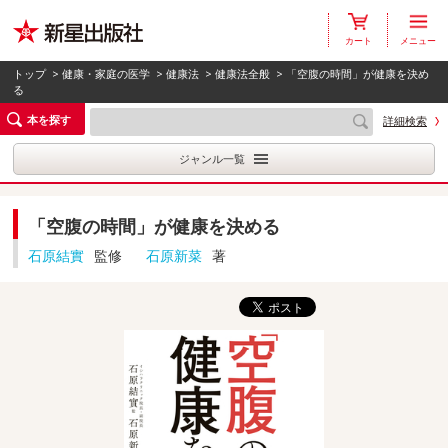
カート
メニュー
トップ
>
健康・家庭の医学
>
健康法
>
健康法全般
> 「空腹の時間」が健康を決め
る
本を探す
詳細検索
ジャンル一覧
「空腹の時間」が健康を決める
石原結實
監修
石原新菜
著