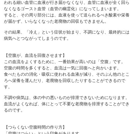
われる細い血管に血液が行き届かなくなり、血管に血液が全く回ら
なくなるゴースト血管（血管の幽霊化）になってしまいます。
すると、その周り部分には、血液を使って送られるべき酸素や栄養
が届かず、いらなくなった老廃物の回収もできません。
その結果、「冷え」という症状が始まり、不調になり、最終的には
病気へとつながってしまうのです。
【空腹が、血流を回復させます】
この血流をよくするために、一番効果が高いのは「空腹」です。
空腹の時間を多くすると、血流は一気に回復へと向かいます。
食べたものの消化・吸収に使われる血液が減り、そのぶん他のとこ
ろへ栄養を運んだり、老廃物を回収したりすることができるので
す。
不調や病気は、体の中の悪いものが排泄できないためになります。
血流がよくなれば、体にとって不要な老廃物を排泄することができ
るのです。
【つらくない空腹時間の作り方】
「空腹はつらい」という印象があります。