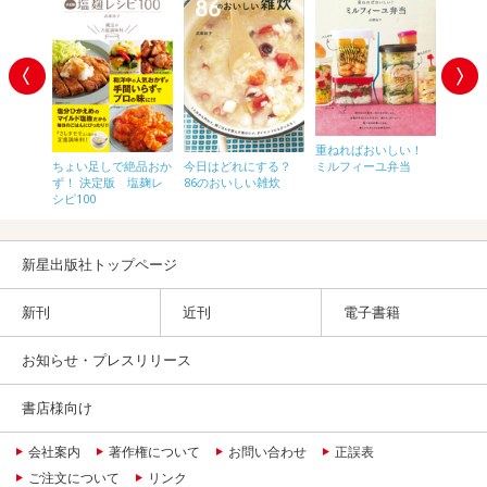
重ねればおいしい！
！ぜんぶ
ミルフィーユ弁当
ちょい足しで絶品おか
今日はどれにする？
あっと
能な副
ず！ 決定版 塩麹レ
86のおいしい雑炊
かず！
シピ100
うゆ麹
新星出版社トップページ
新刊
近刊
電子書籍
お知らせ・プレスリリース
書店様向け
会社案内
著作権について
お問い合わせ
正誤表
ご注文について
リンク