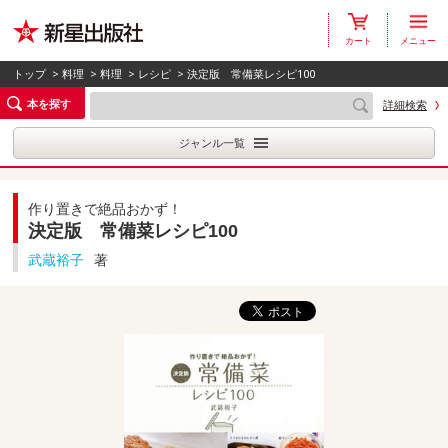
カート
メニュー
トップ
>
料理
>
料理
>
レシピ
> 決定版 常備菜レシピ100
本を探す
詳細検索
ジャンル一覧
作り置きで絶品おかず！
決定版 常備菜レシピ100
武蔵裕子
著