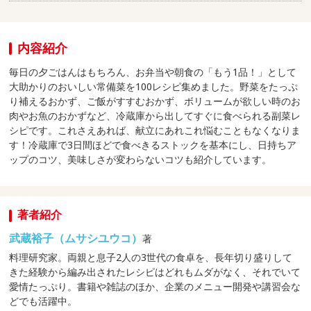
内容紹介
毎日の夕ごはんはもちろん、お弁当や朝食の「もう1品！」として
大助かりのおいしい常備菜を100レシピ集めました。野菜をたっぷ
り補えるおかず、ご飯がすすむおかず、ボリュームが欲しい時のお
肉やお魚のおかずなど、冷蔵庫から出してすぐに食べられる副菜レ
シピです。これさえあれば、献立にあれこれ悩むこともなくなりま
す！冷蔵庫で3日間ほどで食べきるストックを基本にし、日持ちア
ップのコツ、美味しさが変わらないコツも紹介しています。
著者紹介
武蔵裕子（ムサシユウコ）
著
料理研究家。両親と息子2人の3世代の食卓を、長年切り盛りして
きた経験から編み出されたレシピはどれもムダがなく、それでいて
愛情たっぷり。書籍や雑誌のほか、企業のメニュー開発や講習会な
どでも活躍中。