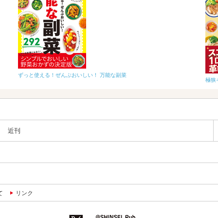
ずっと使える！ぜんぶおいしい！ 万能な副菜
極狭
近刊
て
リンク