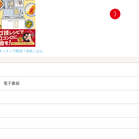
何度でもつくりた
キッチンで絶品！自炊ごはん
電子書籍