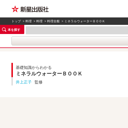
トップ
>
料理
>
料理
>
料理全般
> ミネラルウォーターＢＯＯＫ
本を探す
基礎知識からわかる
ミネラルウォーターＢＯＯＫ
井上正子
監修