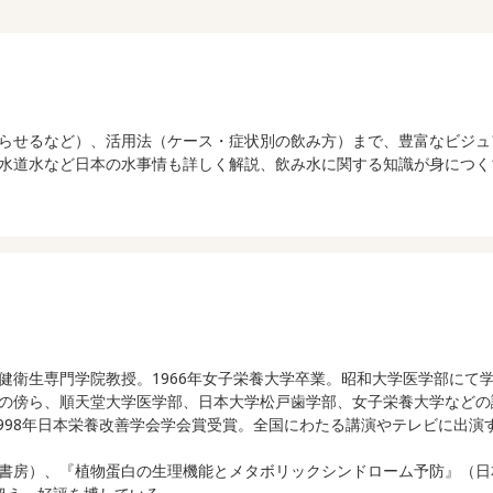
らせるなど）、活用法（ケース・症状別の飲み方）まで、豊富なビジュ
水道水など日本の水事情も詳しく解説、飲み水に関する知識が身につく
衛生専門学院教授。1966年女子栄養大学卒業。昭和大学医学部にて学
の傍ら、順天堂大学医学部、日本大学松戸歯学部、女子栄養大学などの
1998年日本栄養改善学会学会賞受賞。全国にわたる講演やテレビに出
書房）、『植物蛋白の生理機能とメタボリックシンドローム予防』（日