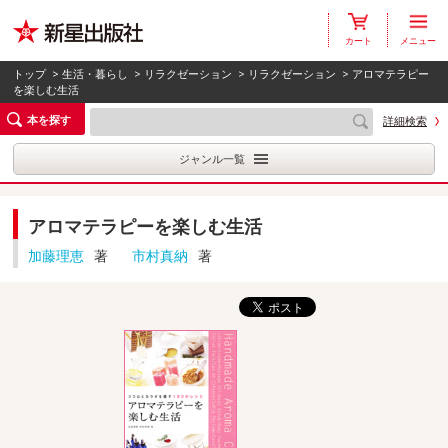
カート
メニュー
トップ
>
生活・暮らし
>
リラクゼーション
>
リラクゼーション
> アロマテラピー
を楽しむ生活
本を探す
詳細検索
ジャンル一覧
アロマテラピーを楽しむ生活
加藤理恵
著
市村真納
著