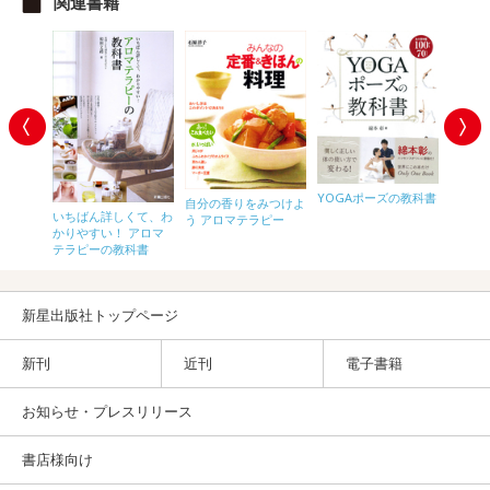
関連書籍
YOGAポーズの教科書
自分の香りをみつけよ
る は
いちばん詳しくて、わ
幸運を
う アロマテラピー
ーストー
かりやすい！ アロマ
じめて
テラピーの教科書
ー
新星出版社トップページ
新刊
近刊
電子書籍
お知らせ・プレスリリース
書店様向け