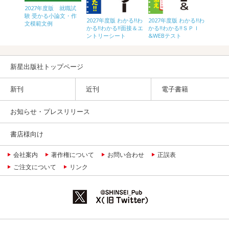
2027年度版 就職試
2028
人の教
験 受かる小論文・作
験 受
2027年度版 わかる!!わ
2027年度版 わかる!!わ
文模範文例
文模範
かる!!わかる!!面接＆エ
かる!!わかる!!ＳＰＩ
ントリーシート
&WEBテスト
新星出版社トップページ
新刊
近刊
電子書籍
お知らせ・プレスリリース
書店様向け
会社案内
著作権について
お問い合わせ
正誤表
ご注文について
リンク