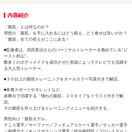
内容紹介
「腹筋」とは何なのか？
理想の「腹筋」を手に入れるにはどう鍛え、どう食せば良いのか？
「腹筋」全ての答えがここにある！
■監修者は、武田真治さんのパーソナルトレーナーを務めている"ビ
ースト村山"。
数多くのボディメイクを成功させた実績によってテレビでも活躍す
る大人気トレーナー。
■３０以上の腹筋トレーニングをオールカラー写真付きで解説。
■各種スポーツやタレントなど、
表舞台で活躍する「憧れの腹筋」２０タイプをイラスト付きで解
説。
その腹筋を作り上げるトレーニングメニューを紹介する。
男性向け「腹筋モデル」
テニス選手／サーファー／フィギュアスケート選手／サッカー選手
／相撲力士／キックボクシング選手／総合格闘技／プロレスラー／