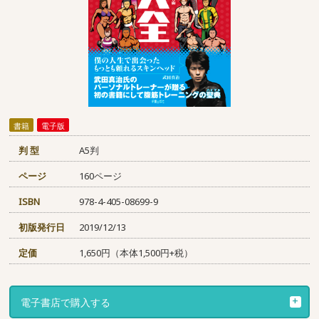
書籍
電子版
判 型
A5判
ページ
160ページ
ISBN
978-4-405-08699-9
初版発行日
2019/12/13
定価
1,650円（本体1,500円+税）
電子書店で購入する