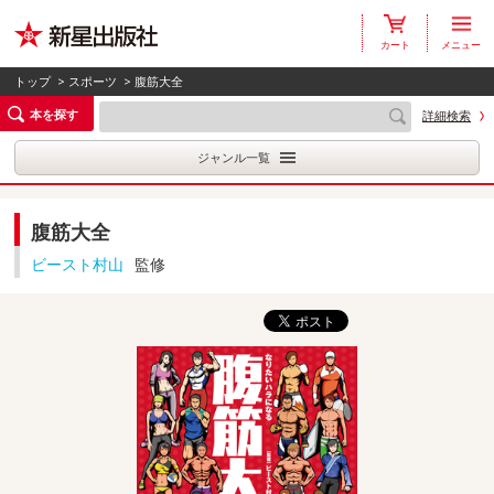
カート
メニュー
トップ
>
スポーツ
> 腹筋大全
本を探す
詳細検索
ジャンル一覧
腹筋大全
ビースト村山
監修