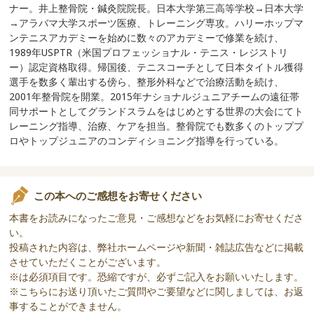
ナー。井上整骨院・鍼灸院院長。日本大学第三高等学校→日本大学
→アラバマ大学スポーツ医療、トレーニング専攻。ハリーホップマ
ンテニスアカデミーを始めに数々のアカデミーで修業を続け、
1989年USPTR（米国プロフェッショナル・テニス・レジストリ
ー）認定資格取得。帰国後、テニスコーチとして日本タイトル獲得
選手を数多く輩出する傍ら、整形外科などで治療活動を続け、
2001年整骨院を開業。2015年ナショナルジュニアチームの遠征帯
同サポートとしてグランドスラムをはじめとする世界の大会にてト
レーニング指導、治療、ケアを担当。整骨院でも数多くのトッププ
ロやトップジュニアのコンディショニング指導を行っている。
この本へのご感想をお寄せください
本書をお読みになったご意見・ご感想などをお気軽にお寄せくださ
い。
投稿された内容は、弊社ホームページや新聞・雑誌広告などに掲載
させていただくことがございます。
※は必須項目です。恐縮ですが、必ずご記入をお願いいたします。
※こちらにお送り頂いたご質問やご要望などに関しましては、お返
事することができません。