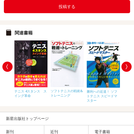
投稿する
関連書籍
ソフトテニスの戦術&
テニス 4スタンス ス
勝利へ
い テ
勝利への近道！ ソフ
トレーニング
イング革命
ス ス
の基本レ
トテニス スピードマ
スター
新星出版社トップページ
新刊
近刊
電子書籍