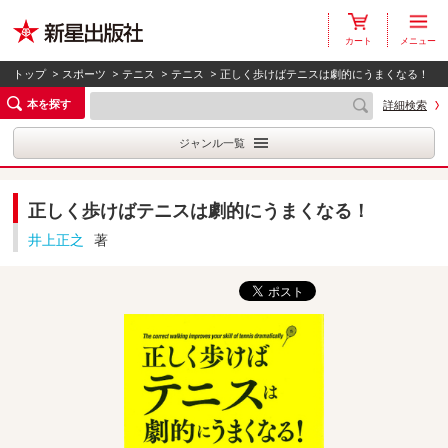
カート
メニュー
トップ
>
スポーツ
>
テニス
>
テニス
> 正しく歩けばテニスは劇的にうまくなる！
本を探す
詳細検索
ジャンル一覧
正しく歩けばテニスは劇的にうまくなる！
井上正之
著