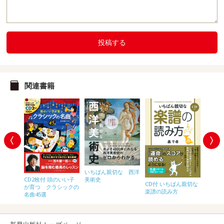
投稿する
関連書籍
美術で
いちばん親切な 西洋
年表
美術史
CD2枚付 頭のいい子
CD付 いちばん親切な
が育つ クラシックの
楽譜の読み方
名曲45選