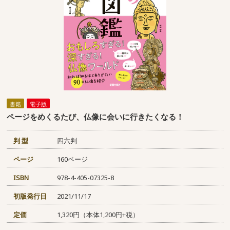
書籍
電子版
ページをめくるたび、仏像に会いに行きたくなる！
判 型
四六判
ページ
160ページ
ISBN
978-4-405-07325-8
初版発行日
2021/11/17
定価
1,320円（本体1,200円+税）