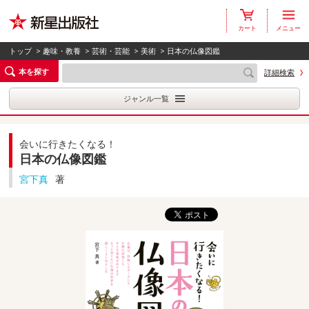
カート
メニュー
トップ
>
趣味・教養
>
芸術・芸能
>
美術
> 日本の仏像図鑑
本を探す
詳細検索
ジャンル一覧
会いに行きたくなる！
日本の仏像図鑑
宮下真
著