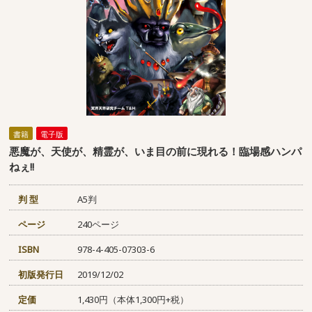
書籍
電子版
悪魔が、天使が、精霊が、いま目の前に現れる！臨場感ハンパ
ねぇ!!
判 型
A5判
ページ
240ページ
ISBN
978-4-405-07303-6
初版発行日
2019/12/02
定価
1,430円（本体1,300円+税）