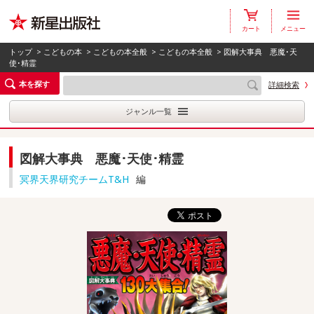
カート
メニュー
トップ
>
こどもの本
>
こどもの本全般
>
こどもの本全般
> 図解大事典 悪魔･天
使･精霊
本を探す
詳細検索
ジャンル一覧
図解大事典 悪魔･天使･精霊
冥界天界研究チームT&H
編