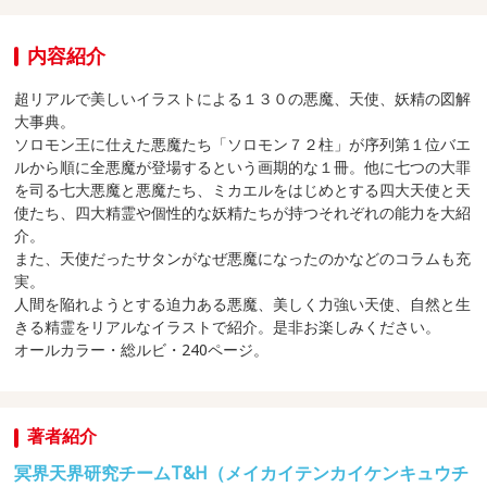
内容紹介
超リアルで美しいイラストによる１３０の悪魔、天使、妖精の図解
大事典。
ソロモン王に仕えた悪魔たち「ソロモン７２柱」が序列第１位バエ
ルから順に全悪魔が登場するという画期的な１冊。他に七つの大罪
を司る七大悪魔と悪魔たち、ミカエルをはじめとする四大天使と天
使たち、四大精霊や個性的な妖精たちが持つそれぞれの能力を大紹
介。
また、天使だったサタンがなぜ悪魔になったのかなどのコラムも充
実。
人間を陥れようとする迫力ある悪魔、美しく力強い天使、自然と生
きる精霊をリアルなイラストで紹介。是非お楽しみください。
オールカラー・総ルビ・240ページ。
著者紹介
冥界天界研究チームT&H（メイカイテンカイケンキュウチ