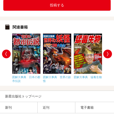
投稿する
関連書籍
日本の歴
図解大事典 日本の都
図解大事典 世界の妖
図解大事典 猛毒生物
図解大
市伝説
怪
新星出版社トップページ
新刊
近刊
電子書籍