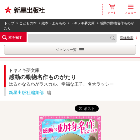
カート
メニュー
トップ
>
こどもの本
>
絵本・よみもの
>
トキメキ夢文庫
> 感動の動物名作ものが
たり
本を探す
詳細検索
ジャンル一覧
トキメキ夢文庫
感動の動物名作ものがたり
はるかなるわがラスカル、幸福な王子、名犬ラッシー
新星出版社編集部
編