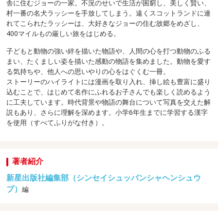
舎に住むジョーの一家。不況のせいで生活が困窮し、美しく賢い、
村一番の名犬ラッシーを手放してしまう。遠くスコットランドに連
れてこられたラッシーは、大好きなジョーの住む故郷をめざし、
400マイルもの厳しい旅をはじめる。
子どもと動物の強い絆を描いた物語や、人間の心を打つ動物のふる
まい、たくましい姿を描いた感動の物語を集めました。動物を愛す
る気持ちや、他人への思いやりの心をはぐくむ一冊。
ストーリーのハイライトには漫画を取り入れ、挿し絵も豊富に盛り
込むことで、はじめて名作にふれるお子さんでも楽しく読めるよう
に工夫しています。時代背景や物語の舞台について写真を交えた解
説もあり、さらに理解を深めます。小学6年生までに学習する漢字
を使用（すべてふりがな付き）。
著者紹介
新星出版社編集部（シンセイシュッパンシャヘンシュウ
ブ）
編