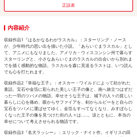
正誤表
内容紹介
収録作品1『はるかなるわがラスカル』：スターリング・ノース
が、少年時代の思い出を描いた小説。「あらいぐまラスカル」とし
て、アニメにもなりました。アメリカ・ウィスコンシン州で暮らす
スターリングと、小さなあらいぐまのラスカルの出会いから別れま
でを描く感動的な物語。ラスカルを森に見送るラストは、いつ読ん
でも心を打たれます。
収録作品2『幸福な王子』：オスカー・ワイルドによって紡がれた
童話。宝石や金箔に彩られた美しい王子の像と、南へ旅立つはずだ
った一羽のツバメの物語。幸せそうな王子は、城下の人々の貧しい
暮らしに心を痛め、眼からサファイアを、剣からルビーをと自らの
宝石をツバメに運ばせてゆく。金箔もすべてなくなり、みすぼらし
くなった王子の像を見つけた街の人々は……。涙とともに、本当の
幸せについて考えさせられる物語です。
収録作品3『名犬ラッシー』：エリック・ナイト作。イギリスの田