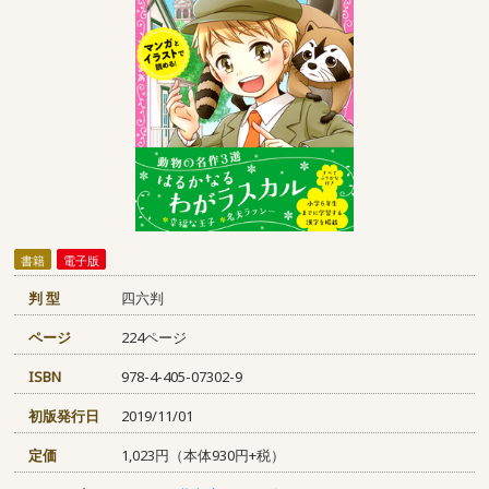
書籍
電子版
判 型
四六判
ページ
224ページ
ISBN
978-4-405-07302-9
初版発行日
2019/11/01
定価
1,023円（本体930円+税）