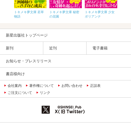
トキメキ夢文庫 若草
トキメキ夢文庫 秘密
トキメキ夢文庫 少女
 小公
トキメ
物語
の花園
ポリアンナ
トルダ
新星出版社トップページ
新刊
近刊
電子書籍
お知らせ・プレスリリース
書店様向け
会社案内
著作権について
お問い合わせ
正誤表
ご注文について
リンク