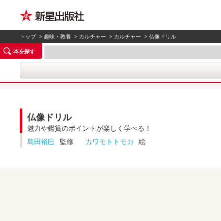
トップ
>
趣味・教養
>
カルチャー
>
カルチャー
> 仏像ドリル
本を探す
仏像ドリル
魅力や鑑賞のポイントが楽しく学べる！
島田裕巳
監修
カワモトトモカ
絵