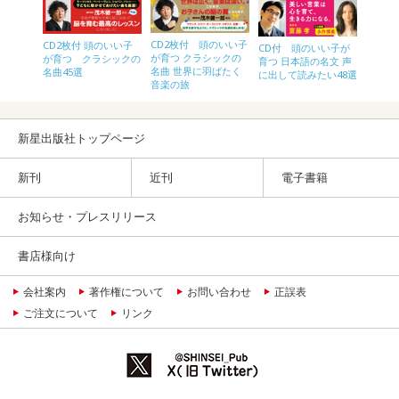
つ ど
CD2枚付 頭のいい子
CD2枚付 頭のいい子
CD2枚
CD付 頭のいい子が
46選
が育つ クラシックの
が育つ クラシックの
が育つ
育つ 日本語の名文 声
名曲 世界に羽ばたく
名曲45選
選
に出して読みたい48選
音楽の旅
新星出版社トップページ
新刊
近刊
電子書籍
お知らせ・プレスリリース
書店様向け
会社案内
著作権について
お問い合わせ
正誤表
ご注文について
リンク