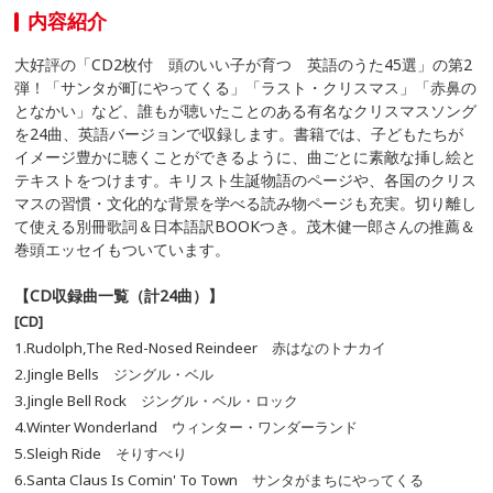
内容紹介
大好評の「CD2枚付 頭のいい子が育つ 英語のうた45選」の第2
弾！「サンタが町にやってくる」「ラスト・クリスマス」「赤鼻の
となかい」など、誰もが聴いたことのある有名なクリスマスソング
を24曲、英語バージョンで収録します。書籍では、子どもたちが
イメージ豊かに聴くことができるように、曲ごとに素敵な挿し絵と
テキストをつけます。キリスト生誕物語のページや、各国のクリス
マスの習慣・文化的な背景を学べる読み物ページも充実。切り離し
て使える別冊歌詞＆日本語訳BOOKつき。茂木健一郎さんの推薦＆
巻頭エッセイもついています。
【CD
収録曲一覧（計24
曲）
】
[CD]
1.Rudolph,The Red-Nosed Reindeer 赤はなのトナカイ
2.Jingle Bells ジングル・ベル
3.Jingle Bell Rock ジングル・ベル・ロック
4.Winter Wonderland ウィンター・ワンダーランド
5.Sleigh Ride そりすべり
6.Santa Claus Is Comin' To Town サンタがまちにやってくる