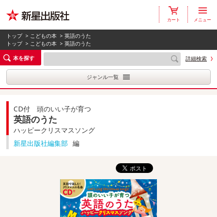
カート
メニュー
トップ
>
こどもの本
> 英語のうた
トップ
>
こどもの本
> 英語のうた
本を探す
詳細検索
ジャンル一覧
CD付 頭のいい子が育つ
英語のうた
ハッピークリスマスソング
新星出版社編集部
編