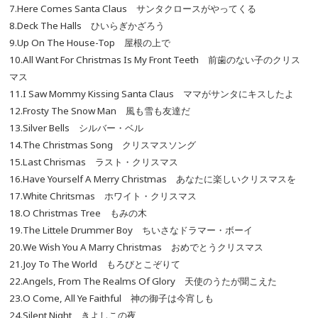
7.Here Comes Santa Claus サンタクロースがやってくる
8.Deck The Halls ひいらぎかざろう
9.Up On The House-Top 屋根の上で
10.All Want For Christmas Is My Front Teeth 前歯のない子のクリス
マス
11.I Saw Mommy Kissing Santa Claus ママがサンタにキスしたよ
12.Frosty The Snow Man 風も雪も友達だ
13.Silver Bells シルバー・ベル
14.The Christmas Song クリスマスソング
15.Last Chrismas ラスト・クリスマス
16.Have Yourself A Merry Christmas あなたに楽しいクリスマスを
17.White Chritsmas ホワイト・クリスマス
18.O Christmas Tree もみの木
19.The Littele Drummer Boy ちいさなドラマー・ボーイ
20.We Wish You A Marry Christmas おめでとうクリスマス
21.Joy To The World もろびとこぞりて
22.Angels, From The Realms Of Glory 天使のうたが聞こえた
23.O Come, All Ye Faithful 神の御子は今宵しも
24.Silent Night きよしこの夜