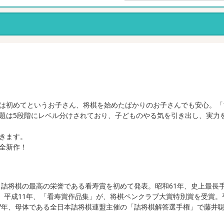
めてというお子さん、将棋を始めたばかりのお子さんでも安心。「1手詰
題は5段階にレベル分けされており、子どものやる気を引き出し、実力
きます。
全新作！
、詰将棋の最高の栄誉である看寿賞を初めて発表。昭和61年、史上最長
。平成11年、「看寿賞作品集」が、将棋ペンクラブ大賞特別賞を受賞。
27年、母体である全日本詰将棋連盟主催の「詰将棋解答選手権」で藤井