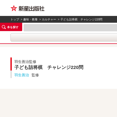
トップ
>
趣味・教養
>
カルチャー
> 子ども詰将棋 チャレンジ220問
本を探す
羽生善治監修
子ども詰将棋 チャレンジ220問
羽生善治
監修