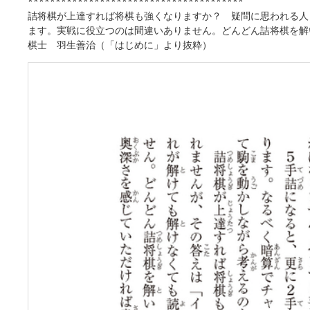
***************************************
詰将棋が上達すれば将棋も強くなりますか？ 疑問に思われる人
ます。実戦に役立つのは間違いありません。どんどん詰将棋を解
棋士 羽生善治（「はじめに」より抜粋）