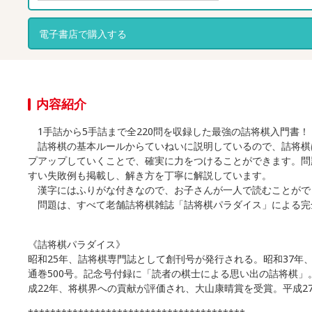
電子書店で購入する
内容紹介
1手詰から5手詰まで全220問を収録した最強の詰将棋入門書！
詰将棋の基本ルールからていねいに説明しているので、詰将棋は初
プアップしていくことで、確実に力をつけることができます。問
すい失敗例も掲載し、解き方を丁寧に解説しています。
漢字にはふりがな付きなので、お子さんが一人で読むことがで
問題は、すべて老舗詰将棋雑誌「詰将棋パラダイス」による完
《詰将棋パラダイス》
昭和25年、詰将棋専門誌として創刊号が発行される。昭和37年
通巻500号。記念号付録に「読者の棋士による思い出の詰将棋」
成22年、将棋界への貢献が評価され、大山康晴賞を受賞。平成