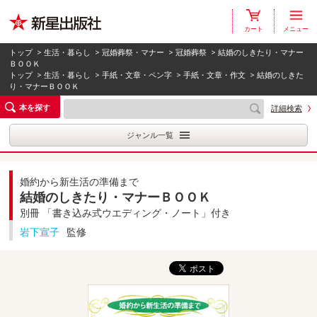
カート
メニュー
トップ
>
生活・暮らし
>
冠婚葬祭・マナー
>
冠婚葬祭
> 結婚のしきたり・マナー
ＢＯＯＫ
トップ
>
生活・暮らし
>
手紙・文章・ペン字
>
手紙・文章・作文
> 結婚のしきた
り・マナーＢＯＯＫ
本を探す
詳細検索
ジャンル一覧
婚約から新生活の準備まで
結婚のしきたり・マナーＢＯＯＫ
別冊 「書き込み式ウエディング・ノート」付き
岩下宣子
監修