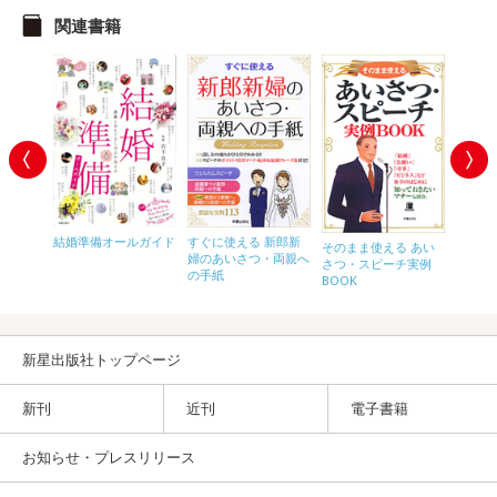
関連書籍
字が書け
帳【小
結婚準備オールガイド
すぐに使える 新郎新
マンガ
そのまま使える あい
の漢字】
婦のあいさつ・両親へ
な家族
さつ・スピーチ実例
の手紙
の手続
BOOK
べてわ
新星出版社トップページ
新刊
近刊
電子書籍
お知らせ・プレスリリース