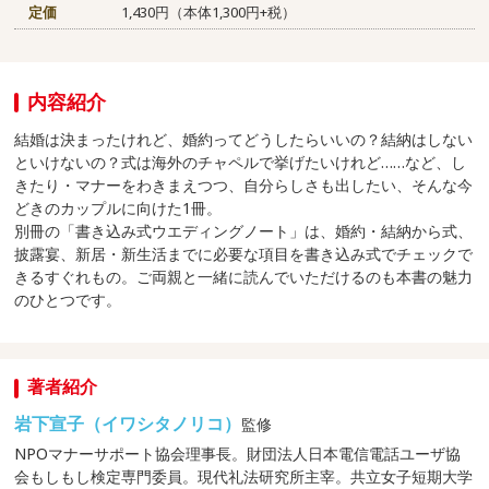
定価
1,430円（本体1,300円+税）
内容紹介
結婚は決まったけれど、婚約ってどうしたらいいの？結納はしない
といけないの？式は海外のチャペルで挙げたいけれど……など、し
きたり・マナーをわきまえつつ、自分らしさも出したい、そんな今
どきのカップルに向けた1冊。
別冊の「書き込み式ウエディングノート」は、婚約・結納から式、
披露宴、新居・新生活までに必要な項目を書き込み式でチェックで
きるすぐれもの。ご両親と一緒に読んでいただけるのも本書の魅力
のひとつです。
著者紹介
岩下宣子（イワシタノリコ）
監修
NPOマナーサポート協会理事長。財団法人日本電信電話ユーザ協
会もしもし検定専門委員。現代礼法研究所主宰。共立女子短期大学