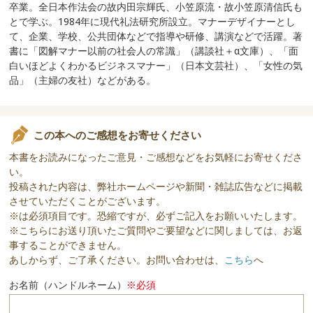
卒業。全日本作法会の故内田宗輝氏、小笠原流・故小笠原清信氏も
とで学ぶ。1984年に現代礼法研究所設立。マナーデザイナーとし
て、企業、学校、公共団体などで指導や研修、講演などで活躍。著
書に「図解マナー以前の社会人の常識」（講談社＋α文庫）、「面
白いほどよくわかるビジネスマナー」（日本文芸社）、「女性の気
品」（主婦の友社）などがある。
この本へのご感想をお寄せください
本書をお読みになったご意見・ご感想などをお気軽にお寄せくださ
い。
投稿された内容は、弊社ホームページや新聞・雑誌広告などに掲載
させていただくことがございます。
※は必須項目です。恐縮ですが、必ずご記入をお願いいたします。
※こちらにお送り頂いたご質問やご要望などに関しましては、お返
事することができません。
あしからず、ご了承ください。お問い合わせは、
こちら
へ
お名前（ハンドルネーム）
※必須