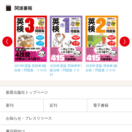
関連書籍
英検®準2
2019年度版 英検®3級
2020年度版 英検®準1
2020年度版 英検®2級
2020
 ＣＤ
合格！問題集 ＣＤ付
級合格！問題集 ＣＤ
合格！問題集 ＣＤ付
合格！
付
新星出版社トップページ
新刊
近刊
電子書籍
お知らせ・プレスリリース
書店様向け