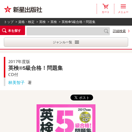
カート
メニュー
トップ
>
資格・検定
>
英検
>
英検
> 英検®5級合格！問題集
本を探す
詳細検索
ジャンル一覧
2017年度版
英検®5級合格！問題集
CD付
林美智子
著