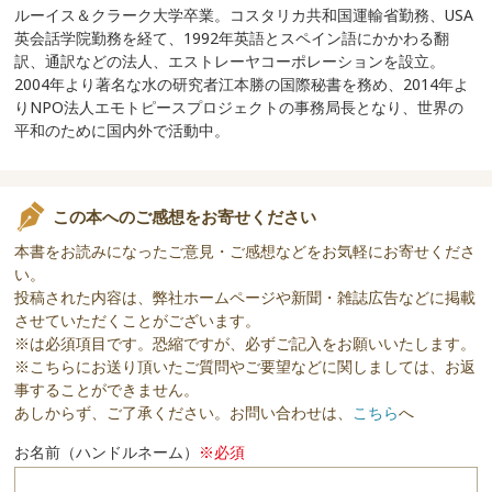
ルーイス＆クラーク大学卒業。コスタリカ共和国運輸省勤務、USA
英会話学院勤務を経て、1992年英語とスペイン語にかかわる翻
訳、通訳などの法人、エストレーヤコーポレーションを設立。
2004年より著名な水の研究者江本勝の国際秘書を務め、2014年よ
りNPO法人エモトピースプロジェクトの事務局長となり、世界の
平和のために国内外で活動中。
この本へのご感想をお寄せください
本書をお読みになったご意見・ご感想などをお気軽にお寄せくださ
い。
投稿された内容は、弊社ホームページや新聞・雑誌広告などに掲載
させていただくことがございます。
※は必須項目です。恐縮ですが、必ずご記入をお願いいたします。
※こちらにお送り頂いたご質問やご要望などに関しましては、お返
事することができません。
あしからず、ご了承ください。お問い合わせは、
こちら
へ
お名前（ハンドルネーム）
※必須