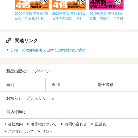
英検®2級
2020年度版 英検®4級
2020年度版 英検®5級
2019年度版 英検®3級
2020
ＣＤ付
合格！問題集 CD付
合格！問題集 CD付
合格！問題集 ＣＤ付
級合格
付
関連リンク
英検 公益財団法人日本英語技能検定協会
新星出版社トップページ
新刊
近刊
電子書籍
お知らせ・プレスリリース
書店様向け
会社案内
著作権について
お問い合わせ
正誤表
ご注文について
リンク