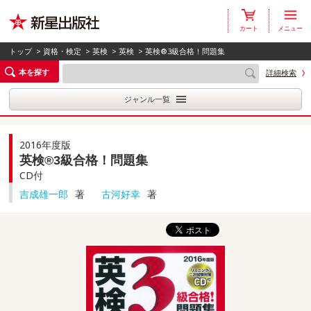
カート
メニュー
トップ
>
資格・検定
>
英検
>
英検
> 英検®3級合格！問題集
本を探す
詳細検索
ジャンル一覧
2016年度版
英検®3級合格！問題集
CD付
吉成雄一郎
著
古河好幸
著