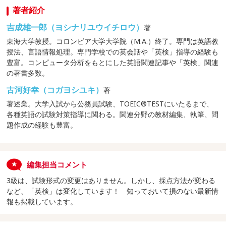
著者紹介
吉成雄一郎（ヨシナリユウイチロウ）
著
東海大学教授。コロンビア大学大学院（M.A.）終了。専門は英語教
授法、言語情報処理。専門学校での英会話や「英検」指導の経験も
豊富。コンピュータ分析をもとにした英語関連記事や「英検」関連
の著書多数。
古河好幸（コガヨシユキ）
著
著述業。大学入試から公務員試験、TOEIC®TESTにいたるまで、
各種英語の試験対策指導に関わる。関連分野の教材編集、執筆、問
題作成の経験も豊富。
編集担当コメント
3級は、試験形式の変更はありません。しかし、採点方法が変わる
など、「英検」は変化しています！ 知っておいて損のない最新情
報も掲載しています。