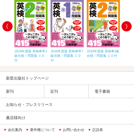
英検®3級
2020年度版 英検®準2
2020年度版 英検®準1
2020年度版 英検®2級
2020
 ＣＤ付
級合格！問題集 ＣＤ
級合格！問題集 ＣＤ
合格！問題集 ＣＤ付
合格！
付
付
新星出版社トップページ
新刊
近刊
電子書籍
お知らせ・プレスリリース
書店様向け
会社案内
著作権について
お問い合わせ
正誤表