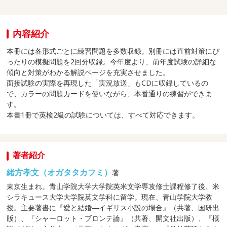
内容紹介
本冊には各形式ごとに練習問題を多数収録。別冊には直前対策にぴ
ったりの模擬問題を2回分収録。今年度より、前年度試験の詳細な
傾向と対策がわかる解説ページを充実させました。
面接試験の実際を再現した「実況放送」もCDに収録しているの
で、カラーの問題カードを使いながら、本番通りの練習ができま
す。
本書1冊で英検2級の試験については、すべて対応できます。
著者紹介
緒方孝文（オガタタカフミ）
著
東京生まれ。青山学院大学大学院英米文学専攻修士課程修了後、米
シラキュース大学大学院英文学科に留学。現在、青山学院大学教
授。主要著書に『愛と結婚―イギリス小説の場合』（共著、国研出
版）、『シャーロット・ブロンテ論』（共著、開文社出版）、『概