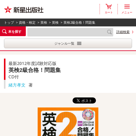
カート
メニュー
トップ
>
資格・検定
>
英検
>
英検
> 英検2級合格！問題集
本を探す
詳細検索
ジャンル一覧
最新2012年度試験対応版
英検2級合格！問題集
CD付
緒方孝文
著