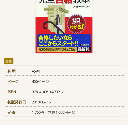
書籍
判 型
A5判
ページ
400ページ
ISBN
978-4-405-04737-2
初版発行日
2010/12/16
定価
1,760円（本体1,600円+税）