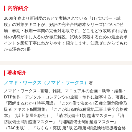
内容紹介
2009年春より新制度のもとで実施されている『ITパスポート試
験』の対策テキストが、好評の完全合格教本シリーズについに登
場！春期・秋期一年間の完全対応版です。どこをどう攻略すれば合
格の切符が手に入るのか徹底解説。試験を突破するための最重要ポ
イントを懇切丁寧にわかりやすく紹介します。知識ゼロからでもわ
かる渾身の1冊！
著者紹介
ノマド・ワークス（ノマド・ワークス）
著
ノマド・ワークス…書籍、雑誌、マニュアルの企画・執筆・編集・
DTP制作・デジタル・コンテンツの企画・制作に従事する。著書に
『図解まるわかり時事用語』『この1冊で決める!!乙種全類危険物取
扱者 テキスト&問題集』『ここが出る!!第2種電気工事士完全合格教
本』（以上 新星出版社）、『消防設備士1類 超速マスター』『消
防設備士4類 超速マスター』『消防設備士6類 超速マスター』
（TAC出版）、『らくらく突破 第3版 乙種第4類危険物取扱者合格