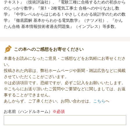
テキスト』（技術評論社）、『電験三種に合格するための初歩から
のしっかり数学』『第1・2種電気工事士 合格へのやりなおし数
学』『中学レベルからはじめる！やさしくわかる統計学のための数
学』『徹底図解 基本からわかる電気数学』（ナツメ社）、『かん
たん合格 基本情報技術者過去問題集』（インプレス）等多数。
この本へのご感想をお寄せください
本書をお読みになったご意見・ご感想などをお気軽にお寄せくださ
い。
投稿された内容は、弊社ホームページや新聞・雑誌広告などに掲載
させていただくことがございます。
※は必須項目です。恐縮ですが、必ずご記入をお願いいたします。
※こちらにお送り頂いたご質問やご要望などに関しましては、お返
事することができません。
あしからず、ご了承ください。お問い合わせは、
こちら
へ
お名前（ハンドルネーム）
※必須