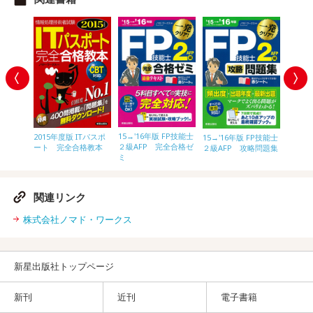
Tパスポ
15→'16年版 FP技能士
15→'
2015年度版 ITパスポ
15→'16年版 FP技能士
格教本
２級AFP 完全合格ゼ
３級 
ート 完全合格教本
２級AFP 攻略問題集
ミ
関連リンク
株式会社ノマド・ワークス
新星出版社トップページ
新刊
近刊
電子書籍