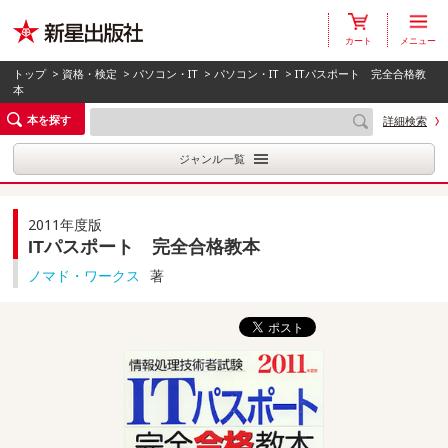
カート
メニュー
トップ
>
資格・検定
>
パソコン・IT
>
パソコン・IT
> ITパスポート 完全合格教
本
本を探す
詳細検索
ジャンル一覧
2011年度版
ITパスポート 完全合格教本
ノマド・ワークス
著