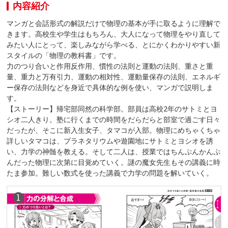
内容紹介
マンガと会話形式の解説だけで物理の基本が手に取るように理解で
きます。高校生や学生はもちろん、大人になって物理をやり直して
みたい人にとって、楽しみながら学べる、とにかくわかりやすい新
スタイルの「物理の教科書」です。
力のつり合いと作用反作用、慣性の法則と運動の法則、重さと重
量、重力と万有引力、運動の相対性、運動量保存の法則、エネルギ
ー保存の法則などを身近で具体的な例を使い、マンガで説明しま
す。
【ストーリー】帰宅部同然の科学部。部員は高校2年のサトミとヨ
シオ二人きり。塾に行くまでの時間をだらだらと部室で過ごす日々
だったが、そこに新入生女子、タマコが入部。物理にめちゃくちゃ
詳しいタマコは、プラネタリウムや遊園地にサトミとヨシオを誘
い、力学の神髄を教える。そして二人は、授業ではちんぷんかんぷ
んだった物理に次第に目覚めていく。謎の魔女先生もその講義に時
たま参加。難しい数式を使った講義で力学の問題を解いていく。