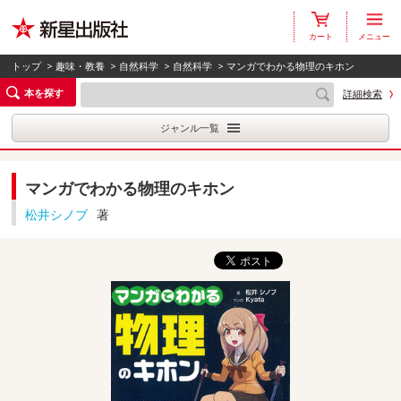
カート
メニュー
トップ
>
趣味・教養
>
自然科学
>
自然科学
> マンガでわかる物理のキホン
本を探す
詳細検索
ジャンル一覧
マンガでわかる物理のキホン
松井シノブ
著