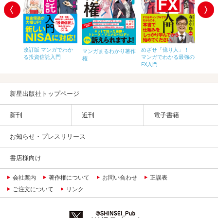
ガでわ
改訂版 マンガでわか
めざせ「億り人」！
マンガ
マンガまるわかり著作
eCo入門
る投資信託入門
マンガでわかる最強の
信託入
権
FX入門
新星出版社トップページ
新刊
近刊
電子書籍
お知らせ・プレスリリース
書店様向け
会社案内
著作権について
お問い合わせ
正誤表
ご注文について
リンク