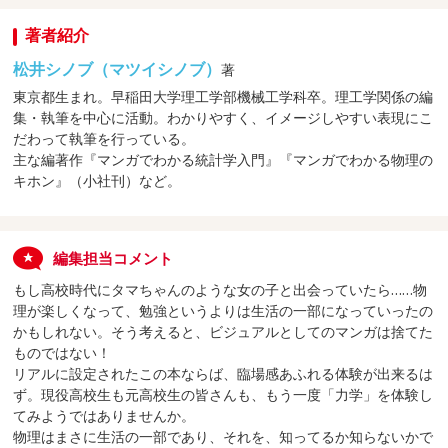
著者紹介
松井シノブ（マツイシノブ）
著
東京都生まれ。早稲田大学理工学部機械工学科卒。理工学関係の編
集・執筆を中心に活動。わかりやすく、イメージしやすい表現にこ
だわって執筆を行っている。
主な編著作『マンガでわかる統計学入門』『マンガでわかる物理の
キホン』（小社刊）など。
編集担当コメント
もし高校時代にタマちゃんのような女の子と出会っていたら……物
理が楽しくなって、勉強というよりは生活の一部になっていったの
かもしれない。そう考えると、ビジュアルとしてのマンガは捨てた
ものではない！
リアルに設定されたこの本ならば、臨場感あふれる体験が出来るは
ず。現役高校生も元高校生の皆さんも、もう一度「力学」を体験し
てみようではありませんか。
物理はまさに生活の一部であり、それを、知ってるか知らないかで