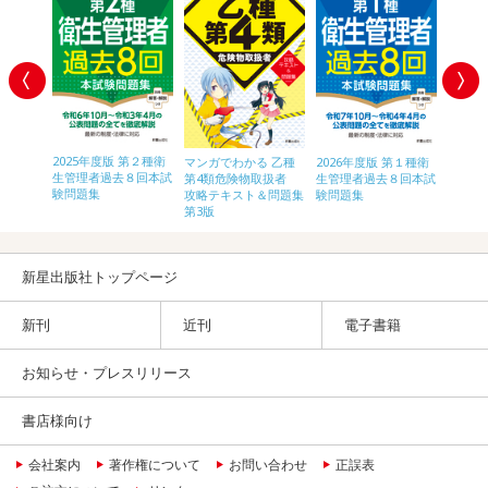
2025年度版 第２種衛
2026
第１種衛
マンガでわかる 乙種
2026年度版 第１種衛
生管理者過去８回本試
生管理
８回本試
第4類危険物取扱者
生管理者過去８回本試
験問題集
験問題
攻略テキスト＆問題集
験問題集
第3版
新星出版社トップページ
新刊
近刊
電子書籍
お知らせ・プレスリリース
書店様向け
会社案内
著作権について
お問い合わせ
正誤表