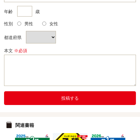
年齢
歳
性別
男性
女性
都道府県
本文
※必須
投稿する
関連書籍