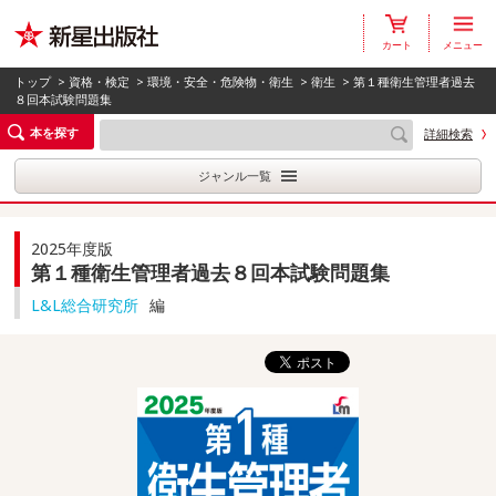
カート
メニュー
トップ
>
資格・検定
>
環境・安全・危険物・衛生
>
衛生
> 第１種衛生管理者過去
８回本試験問題集
本を探す
詳細検索
ジャンル一覧
2025年度版
第１種衛生管理者過去８回本試験問題集
L&L総合研究所
編