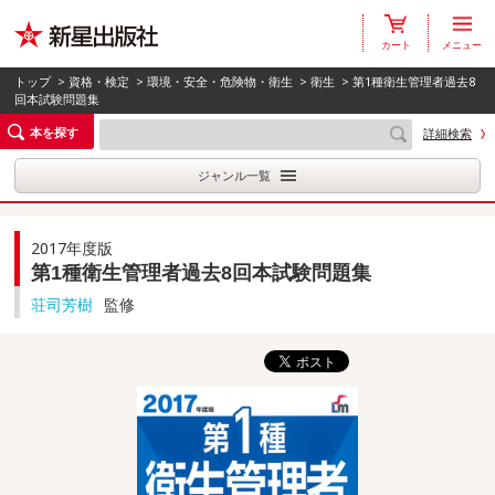
カート
メニュー
トップ
>
資格・検定
>
環境・安全・危険物・衛生
>
衛生
> 第1種衛生管理者過去8
回本試験問題集
本を探す
詳細検索
ジャンル一覧
2017年度版
第1種衛生管理者過去8回本試験問題集
荘司芳樹
監修