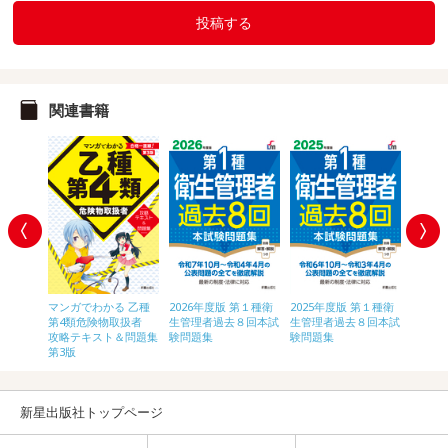
投稿する
関連書籍
第２種衛
2025
マンガでわかる 乙種
2026年度版 第１種衛
2025年度版 第１種衛
８回本試
生管理
第4類危険物取扱者
生管理者過去８回本試
生管理者過去８回本試
験問題
攻略テキスト＆問題集
験問題集
験問題集
第3版
新星出版社トップページ