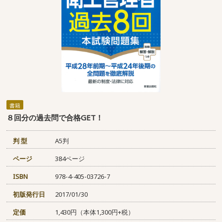
書籍
８回分の過去問で合格GET！
判 型
A5判
ページ
384ページ
ISBN
978-4-405-03726-7
初版発行日
2017/01/30
定価
1,430円（本体1,300円+税）