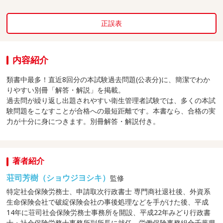
正誤表
内容紹介
類書中最多！直近8回分の本試験過去問題(公表分)に、簡潔でわか
りやすい別冊「解答・解説」を掲載。
過去問が繰り返し出題されやすい衛生管理者試験では、多くの本試
験問題をこなすことが合格への最短距離です。本書なら、合格の実
力が十分に身につきます。別冊解答・解説付き。
著者紹介
荘司芳樹（ショウジヨシキ）
監修
特定社会保険労務士、申請取次行政書士 専門商社退社後、外資系
生命保険会社で破綻保険会社の事後処理などを手がけた後、平成
14年に荘司社会保険労務士事務所を開設、平成22年みどり行政書
士・社会保険労務士事務所副所長に就任、労働保険事務組合千葉県