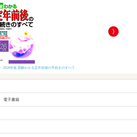
25－2026年版 図解わかる定年前後の手続きのすべて
2025－2026
電子書籍