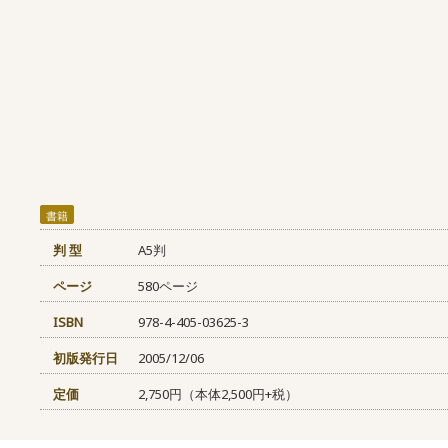
書籍
判 型
A5判
ページ
580ページ
ISBN
978-4-405-03625-3
初版発行日
2005/12/06
定価
2,750円（本体2,500円+税）