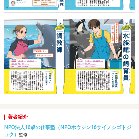
著者紹介
NPO法人16歳の仕事塾（NPOホウジン16サイノシゴトジ
ュク）
監修