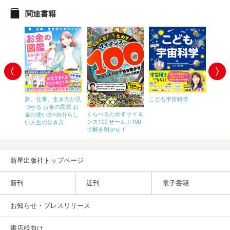
関連書籍
夢、仕事、生き方が見
こども宇宙科学
こども
つかる お金の図鑑 お
くらべるためすサイエ
界の都市
金の使い方×自分らし
ンス100 ぜーんぶ100
い人生の歩き方
で解き明かせ！
新星出版社トップページ
新刊
近刊
電子書籍
お知らせ・プレスリリース
書店様向け