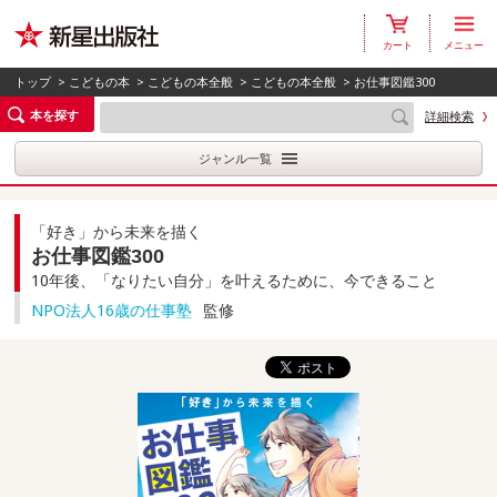
カート
メニュー
トップ
>
こどもの本
>
こどもの本全般
>
こどもの本全般
> お仕事図鑑300
本を探す
詳細検索
ジャンル一覧
「好き」から未来を描く
お仕事図鑑300
10年後、「なりたい自分」を叶えるために、今できること
NPO法人16歳の仕事塾
監修