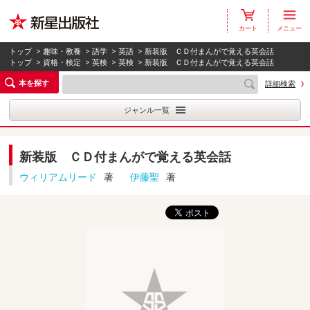
カート
メニュー
トップ
>
趣味・教養
>
語学
>
英語
> 新装版 ＣＤ付まんがで覚える英会話
トップ
>
資格・検定
>
英検
>
英検
> 新装版 ＣＤ付まんがで覚える英会話
本を探す
詳細検索
ジャンル一覧
新装版 ＣＤ付まんがで覚える英会話
ウィリアムリード
著
伊藤聖
著