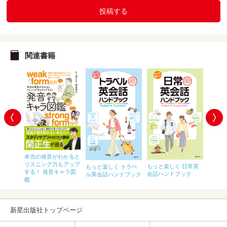
投稿する
関連書籍
【音声
語がぜん
本当の発音がわかると
速メソ
ラスト
リスニング力もアップ
もっと楽しく 日常英
もっと楽しく トラベ
で英語
する！ 発音キャラ図
会話ハンドブック
ル英会話ハンドブック
鑑
新星出版社トップページ