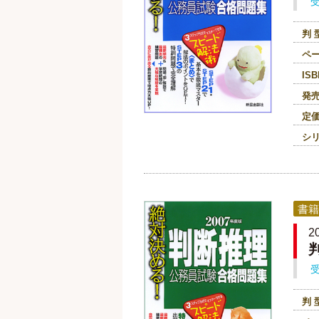
判 
ペ
ISB
発
定
シ
書籍
判 