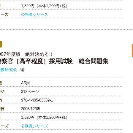
価
1,320円（本体1,200円+税）
リーズ
公務員シリーズ
007年度版 絶対決める！
警察官［高卒程度］採用試験 総合問題集
受験研究会
編
型
A5判
ージ
312ページ
N
978-4-405-03559-1
売日
2005/12/05
価
1,320円（本体1,200円+税）
リーズ
公務員シリーズ