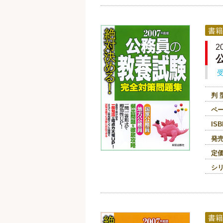
書籍
判 
ペ
ISB
発
定
シ
書籍