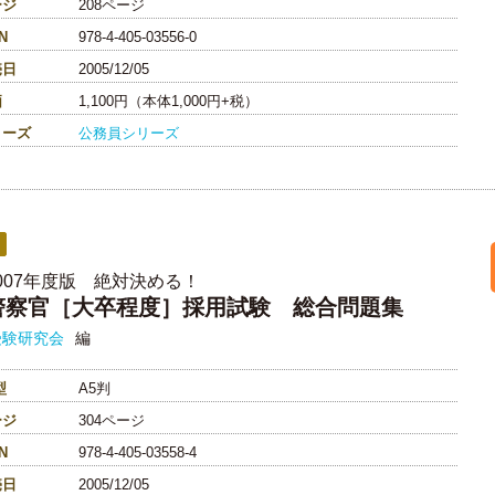
ージ
208ページ
N
978-4-405-03556-0
売日
2005/12/05
価
1,100円（本体1,000円+税）
リーズ
公務員シリーズ
007年度版 絶対決める！
警察官［大卒程度］採用試験 総合問題集
受験研究会
編
型
A5判
ージ
304ページ
N
978-4-405-03558-4
売日
2005/12/05