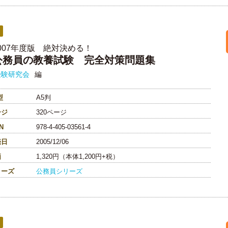
2007年度版 絶対決める！
公務員の教養試験 完全対策問題集
受験研究会
編
型
A5判
ージ
320ページ
N
978-4-405-03561-4
売日
2005/12/06
価
1,320円（本体1,200円+税）
リーズ
公務員シリーズ