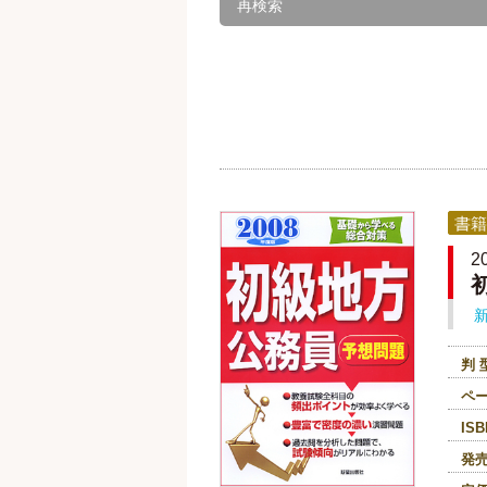
再検索
書籍
2
判 
ペ
ISB
発