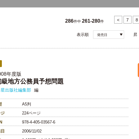
<
7
8
286
261-280
件中
件
表示順
昇
発売日
008年度版
初級地方公務員予想問題
新星出版社編集部
編
型
A5判
ージ
224ページ
N
978-4-405-03567-6
売日
2006/11/02