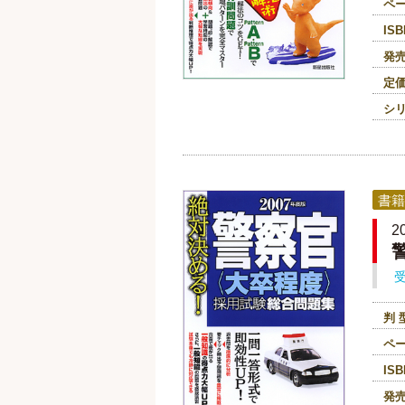
ペ
ISB
発
定
シ
書籍
2
判 
ペ
ISB
発