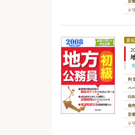
定
シ
書籍
2
判 
ペ
ISB
発
定
シ