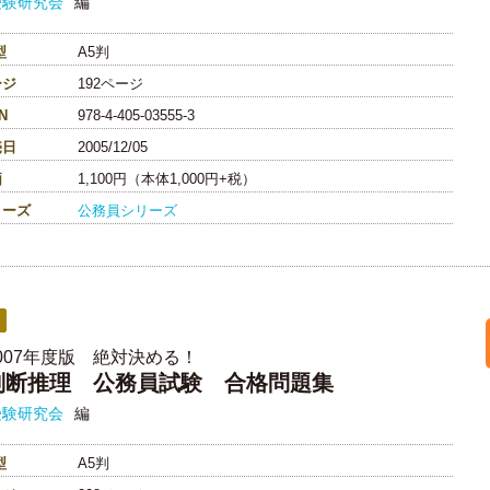
受験研究会
編
型
A5判
ージ
192ページ
N
978-4-405-03555-3
売日
2005/12/05
価
1,100円（本体1,000円+税）
リーズ
公務員シリーズ
2007年度版 絶対決める！
判断推理 公務員試験 合格問題集
受験研究会
編
型
A5判