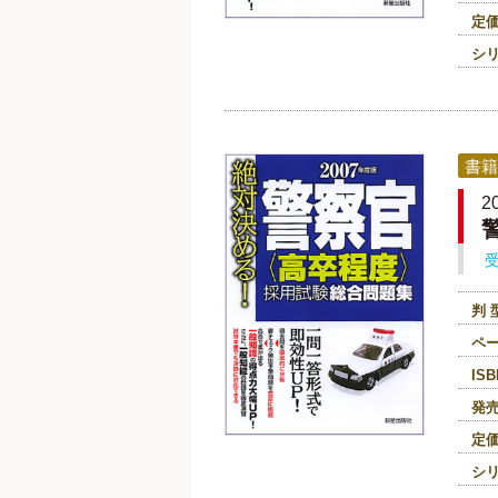
定
シ
書籍
2
判 
ペ
ISB
発
定
シ