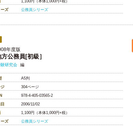
価
1,100円（本体1,000円+税）
リーズ
公務員シリーズ
008年度版
地方公務員[初級］
受験研究会
編
型
A5判
ージ
304ページ
N
978-4-405-03565-2
売日
2006/11/02
価
1,100円（本体1,000円+税）
リーズ
公務員シリーズ