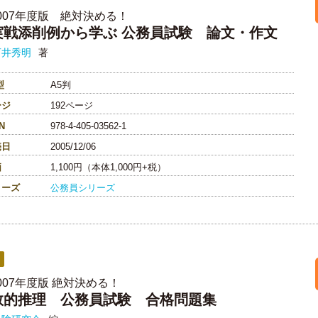
2007年度版 絶対決める！
実戦添削例から学ぶ 公務員試験 論文・作文
石井秀明
著
型
A5判
ージ
192ページ
N
978-4-405-03562-1
売日
2005/12/06
価
1,100円（本体1,000円+税）
リーズ
公務員シリーズ
007年度版 絶対決める！
数的推理 公務員試験 合格問題集