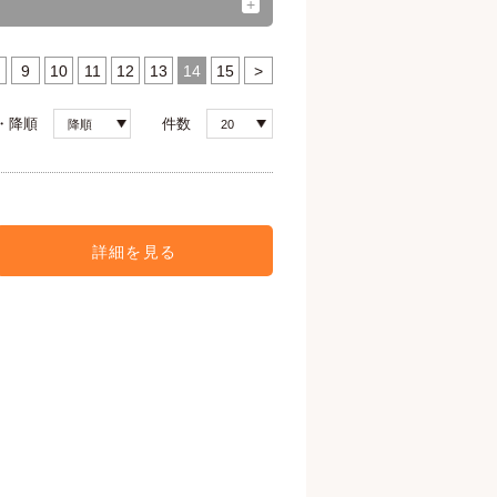
9
10
11
12
13
14
15
>
・降順
件数
降順
20
詳細を見る