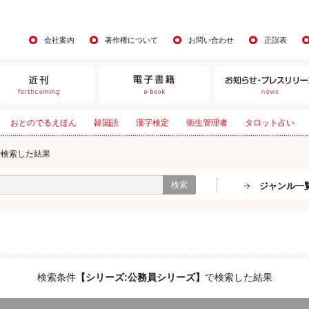
会社案内
著作権について
お問い合わせ
正誤表
おとのでるえほん
韓国語
漢字検定
衛生管理者
タロット占い
で検索した結果
検索
ジャンル一
検索条件
【
シリーズ:公務員シリーズ
】
で検索した結果