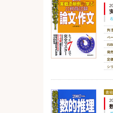
判 
ペ
ISB
発
定
シ
書籍
2