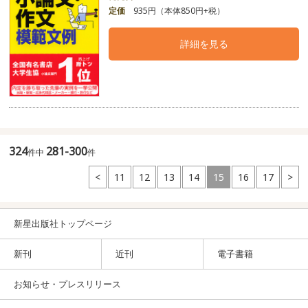
定価
935円（本体850円+税）
詳細を見る
324
281-300
件中
件
<
11
12
13
14
15
16
17
>
新星出版社トップページ
新刊
近刊
電子書籍
お知らせ・プレスリリース