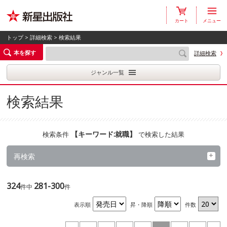
カート
メニュー
トップ
>
詳細検索
> 検索結果
本を探す
詳細検索
ジャンル一覧
検索結果
【
キーワード:就職
】
検索条件
で検索した結果
再検索
324
281-300
件中
件
表示順
昇・降順
件数