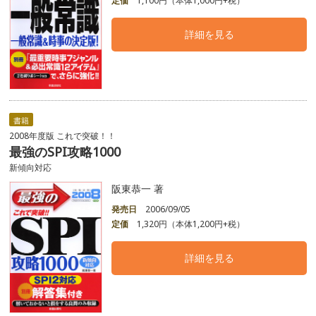
定価
1,100円（本体1,000円+税）
詳細を見る
書籍
2008年度版 これで突破！！
最強のSPI攻略1000
新傾向対応
阪東恭一 著
発売日
2006/09/05
定価
1,320円（本体1,200円+税）
詳細を見る