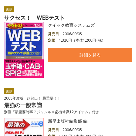
書籍
サクセス！ WEBテスト
クイック教育システムズ
発売日
2006/09/05
定価
1,320円（本体1,200円+税）
詳細を見る
書籍
2008年度版 超頻出！ 最重要！！
最強の一般常識
別冊『最重要時事７ジャンル＆必出常識12アイテム』付き
新星出版社編集部 編
発売日
2006/09/05