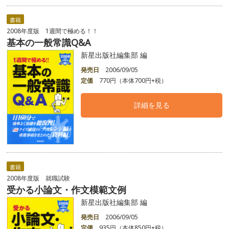
書籍
2008年度版 1週間で極める！！
基本の一般常識Q&A
新星出版社編集部 編
発売日
2006/09/05
定価
770円（本体700円+税）
詳細を見る
書籍
2008年度版 就職試験
受かる小論文・作文模範文例
新星出版社編集部 編
発売日
2006/09/05
定価
935円（本体850円+税）