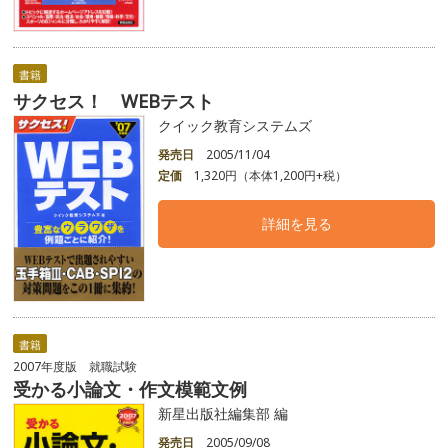
書籍
サクセス！ WEBテスト
クイック教育システムズ
発売日
2005/11/04
定価
1,320円（本体1,200円+税）
詳細を見る
書籍
2007年度版 就職試験
受かる小論文・作文模範文例
新星出版社編集部 編
発売日
2005/09/08