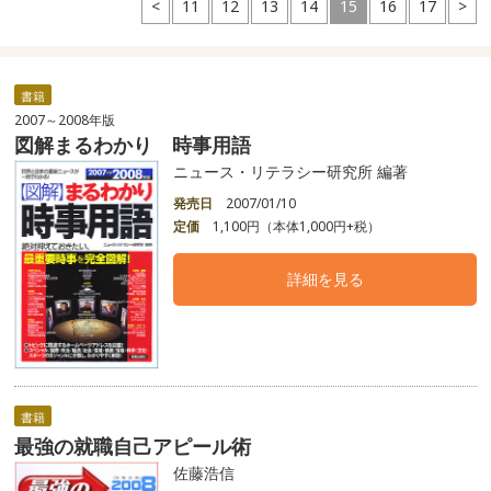
<
11
12
13
14
15
16
17
>
書籍
2007～2008年版
図解まるわかり 時事用語
ニュース・リテラシー研究所 編著
発売日
2007/01/10
定価
1,100円（本体1,000円+税）
詳細を見る
書籍
最強の就職自己アピール術
佐藤浩信